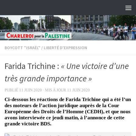
Skip to content
BOYCOTT "ISRAËL"
/
LIBERTÉ D'EXPRESSION
Farida Trichine :
« Une victoire d’une
très grande importance »
PUBLIÉ
11 JUIN 2020
· MIS À JOUR
11 JUIN 2020
Ci-dessous les réactions de Farida Trichine qui a été l’un
des moteurs de l’action juridique auprès de la Cour
Européenne des Droits de l’Homme (CEDH), et que nous
avons interviewée ce jeudi matin, à l’annonce de cette
grande victoire BDS.