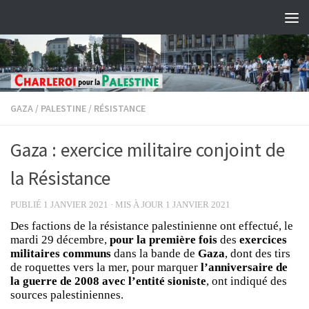
Skip to content
GAZA
/
PALESTINE
/
RÉSISTANCE
Gaza : exercice militaire conjoint de
la Résistance
PUBLIÉ
1 JANVIER 2021
· MIS À JOUR
1 JANVIER 2021
Des factions de la résistance palestinienne ont effectué, le
mardi 29 décembre,
pour la première fois
des
exercices
militaires communs
dans la bande de
Gaza
, dont des tirs
de roquettes vers la mer, pour marquer
l’anniversaire de
la guerre de 2008 avec l’entité sioniste
, ont indiqué des
sources palestiniennes.