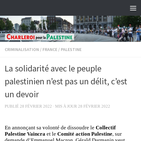
Skip to content
CRIMINALISATION
/
FRANCE
/
PALESTINE
La solidarité avec le peuple
palestinien n’est pas un délit, c’est
un devoir
PUBLIÉ
28 FÉVRIER 2022
· MIS À JOUR
28 FÉVRIER 2022
En annonçant sa volonté de dissoudre le
Collectif
Palestine Vaincra
et le
Comité action Palestine
, sur
demande d’Emmanuel Macron, Gérald Darmanin veut