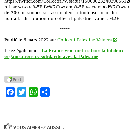
https://twitter.com/CollectifPV/status/150006232403985612
ref_src=twsrc%5Etfw%7Ctwcamp%5Etweetembed%7Ctwte
de-200-personnes-se-rassemblent-a-toulouse-pour-dire-
non-a-la-dissolution-du-collectif-palestine-vaincra%2F
°°°°°
Publié le 6 mars 2022 sur
Collectif Palestine Vaincra
Lisez également :
La France veut mettre hors la loi deux
organisations de solidarité avec la Palestine
Facebook
Twitter
WhatsApp
Partager
VOUS AIMEREZ AUSSI...