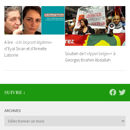
A lire :
«Un boycott légitime»
d’Eyal Sivan et d’Armelle
Soutien de l’
«Appel belge»
< à
Laborie
Georges Ibrahim Abdallah
SUIVRE :
ARCHIVES
Archives