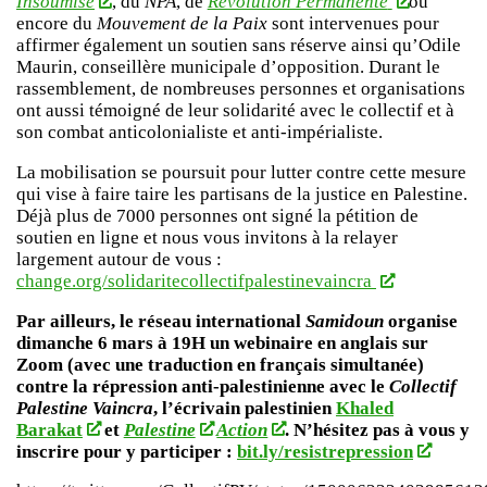
Insoumise
, du
NPA
, de
Révolution Permanente
ou
encore du
Mouvement de la Paix
sont intervenues pour
affirmer également un soutien sans réserve ainsi qu’Odile
Maurin, conseillère municipale d’opposition. Durant le
rassemblement, de nombreuses personnes et organisations
ont aussi témoigné de leur solidarité avec le collectif et à
son combat anticolonialiste et anti-impérialiste.
La mobilisation se poursuit pour lutter contre cette mesure
qui vise à faire taire les partisans de la justice en Palestine.
Déjà plus de 7000 personnes ont signé la pétition de
soutien en ligne et nous vous invitons à la relayer
largement autour de vous :
change.org/solidaritecollectifpalestinevaincra
Par ailleurs, le réseau international
Samidoun
organise
dimanche 6 mars à 19H un webinaire en anglais sur
Zoom (avec une traduction en français simultanée)
contre la répression anti-palestinienne avec le
Collectif
Palestine Vaincra
, l’écrivain palestinien
Khaled
Barakat
et
Palestine
Action
. N’hésitez pas à vous y
inscrire pour y participer :
bit.ly/resistrepression