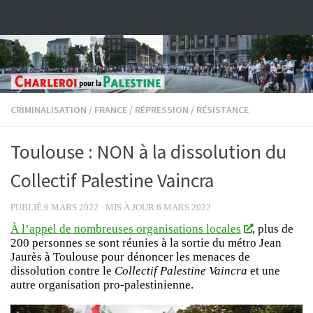
Skip to content
CRIMINALISATION
/
FRANCE
/
RÉPRESSION
/
RÉSISTANCE
Toulouse : NON à la dissolution du
Collectif Palestine Vaincra
PUBLIÉ
6 MARS 2022
· MIS À JOUR
6 MARS 2022
À l’appel de nombreuses organisations locales
, plus de
200 personnes se sont réunies à la sortie du métro Jean
Jaurès à Toulouse pour dénoncer les menaces de
dissolution contre le
Collectif Palestine Vaincra
et une
autre organisation pro-palestinienne.