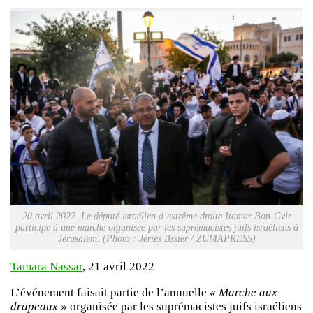
20 avril 2022. Le député israélien d’extrême droite Itamar Ban-Gvir
participe à une marche organisée par les suprémacistes juifs israéliens à
Jérusalem. (Photo : Jeries Bssier / ZUMAPRESS)
Tamara Nassar
, 21 avril 2022
L’événement faisait partie de l’annuelle
« Marche aux
drapeaux »
organisée par les suprémacistes juifs israéliens