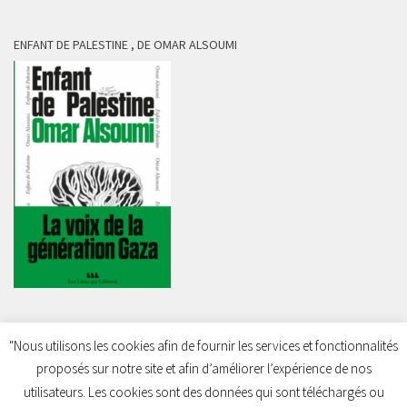
ENFANT DE PALESTINE , DE OMAR ALSOUMI
"Nous utilisons les cookies afin de fournir les services et fonctionnalités
proposés sur notre site et afin d’améliorer l’expérience de nos
Charleroi Pour la Palestine © 2026. Tous droits réservés.
utilisateurs. Les cookies sont des données qui sont téléchargés ou