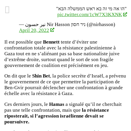
"הו אה מי זה בא ראש הממשלה הבא"
pic.twitter.com/1cW7X3KXNK
— نير حسون Nir Hasson ניר חסון (@nirhasson)
April 20, 2022
Il est possible que
Bennett
tente d’éviter une
confrontation totale avec la résistance palestinienne à
Gaza tout en ne s’aliénant pas sa base nationaliste juive
d’extrême droite, surtout quand le sort de son fragile
gouvernement de coalition est précisément en jeu.
On dit que le
Shin Bet
, la police secrète d’Israël, a prévenu
le gouvernement de ce que permettre la participation de
Ben-Gvir pourrait déclencher une confrontation à grande
échelle avec la résistance à Gaza.
Ces derniers jours, le
Hamas
a signalé qu’il ne cherchait
pas une telle confrontation, mais que
la résistance
riposterait, si l’agression israélienne devait se
poursuivre.