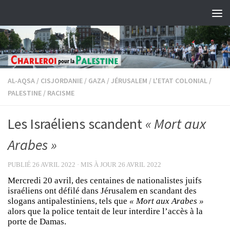
Skip to content
AL-AQSA
/
CISJORDANIE
/
GAZA
/
JÉRUSALEM
/
L'ETAT COLONIAL
/
PALESTINE
/
RACISME
Les Israéliens scandent
« Mort aux
Arabes »
PUBLIÉ
26 AVRIL 2022
· MIS À JOUR
26 AVRIL 2022
Mercredi 20 avril, des centaines de nationalistes juifs
israéliens ont défilé dans Jérusalem en scandant des
slogans antipalestiniens, tels que
« Mort aux Arabes »
alors que la police tentait de leur interdire l’accès à la
porte de Damas.