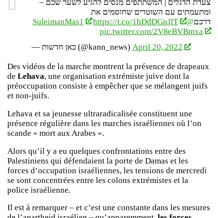
צעדת הדגלים | המשתתפים מנסים להגיע לשער שכם –
ומתעמתים עם השוטרים שחוסמים את
https://t.co/1hDdDGnJlT
@SuleimanMas1
דרכם
pic.twitter.com/2V8eBVBmxa
— כאן חדשות (@kann_news)
April 20, 2022
Des vidéos de la marche montrent la présence de drapeaux
de
Lehava
, une organisation extrémiste juive dont la
préoccupation consiste à empêcher que se mélangent juifs
et non-juifs.
Lehava et sa jeunesse ultraradicalisée constituent une
présence régulière dans les marches israéliennes où l’on
scande « mort aux Arabes ».
Alors qu’il y a eu quelques confrontations entre des
Palestiniens qui défendaient la porte de Damas et les
forces d’occupation israéliennes, les tensions de mercredi
se sont concentrées entre les colons extrémistes et la
police israélienne.
Il est à remarquer – et c’est une constante dans les mesures
de l’apartheid israélien – qu’apparemment,
les forces