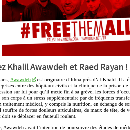
ez Khalil Awawdeh et Raed Rayan !
 ans,
Awawdeh
est originaire d’Ithna près d’al-Khalil. Il a é
eprises entre des hôpitaux civils et la clinique de la prison d
ession sur lui pour qu’il mette fin à sa grève, les forces d’occ
 son corps à un stress supplémentaire par de fréquents transfer
n traitement médical, y compris la nutrition, en échange de s
Il souffre de fortes douleurs articulaires, de maux de tête, de v
t doit se déplacer en fauteuil roulant.
e, Awawdeh avait l’intention de poursuivre des études de méde