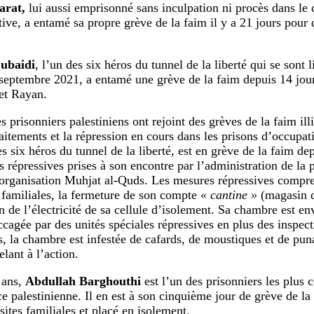
arat,
lui aussi emprisonné sans inculpation ni procès dans le 
tive, a entamé sa propre grève de la faim il y a 21 jours pour
ubaidi
, l’un des six héros du tunnel de la liberté qui se sont 
septembre 2021, a entamé une grève de la faim depuis 14 jour
t Rayan.
 prisonniers palestiniens ont rejoint des grèves de la faim ill
aitements et la répression en cours dans les prisons d’occupat
s six héros du tunnel de la liberté, est en grève de la faim de
s répressives prises à son encontre par l’administration de la 
’organisation Muhjat al-Quds. Les mesures répressives compre
s familiales, la fermeture de son compte
« cantine »
(magasin de
 de l’électricité de sa cellule d’isolement. Sa chambre est env
accagée par des unités spéciales répressives en plus des inspec
s, la chambre est infestée de cafards, de moustiques et de puna
lant à l’action.
 ans,
Abdullah Barghouthi
est l’un des prisonniers les plus 
ce palestinienne. Il en est à son cinquième jour de grève de la
sites familiales et placé en isolement.