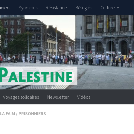
nniers
Syndicats
Résistance
Réfugiés
Culture
Voyages solidaires
Newsletter
Vidéos
LA FAIM
/
PRISONNIERS