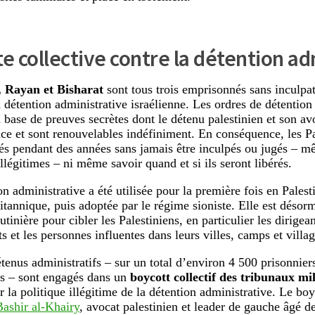
te collective contre la détention ad
Rayan et Bisharat
sont tous trois emprisonnés sans inculpat
a détention administrative israélienne. Les ordres de détention
a base de preuves secrètes dont le détenu palestinien et son av
ce et sont renouvelables indéfiniment. En conséquence, les Pa
s pendant des années sans jamais être inculpés ou jugés – m
illégitimes – ni même savoir quand et si ils seront libérés.
on administrative a été utilisée pour la première fois en Pales
itannique, puis adoptée par le régime sioniste. Elle est désorm
utinière pour cibler les Palestiniens, en particulier les dirig
ts et les personnes influentes dans leurs villes, camps et villag
tenus administratifs – sur un total d’environ 4 500 prisonniers
ns – sont engagés dans un
boycott collectif des tribunaux mi
r la politique illégitime de la détention administrative. Le bo
Bashir al-Khairy
, avocat palestinien et leader de gauche âgé d