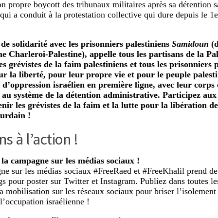
n propre boycott des tribunaux militaires après sa détention s
qui a conduit à la protestation collective qui dure depuis le 1e
de solidarité avec les prisonniers palestiniens
Samidoun
(d
e Charleroi-Palestine), appelle tous les partisans de la Pa
es grévistes de la faim palestiniens et tous les prisonniers 
ur la liberté, pour leur propre vie et pour le peuple palesti
 d’oppression israélien en première ligne, avec leur corps 
 au système de la détention administrative. Participez aux
nir les grévistes de la faim et la lutte pour la libération de
urdain !
s à l’action !
 la campagne sur les médias sociaux !
e sur les médias sociaux #FreeRaed et #FreeKhalil prend de 
gs pour poster sur Twitter et Instagram. Publiez dans toutes le
la mobilisation sur les réseaux sociaux pour briser l’isolemen
l’occupation israélienne !