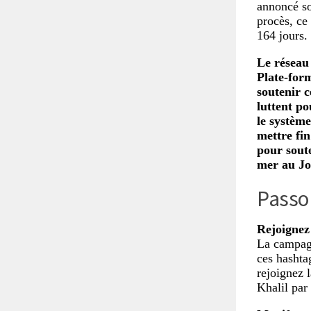
annoncé so
procès, ce 
164 jours.
Le réseau 
Plate-form
soutenir c
luttent po
le système
mettre fin
pour soute
mer au Jo
Passon
Rejoignez
La campagn
ces hashta
rejoignez 
Khalil par 