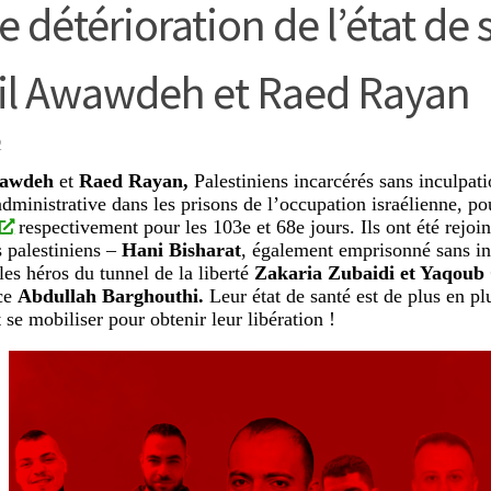
e détérioration de l’état de 
il Awawdeh et Raed Rayan
2
wawdeh
et
Raed Rayan
,
Palestiniens incarcérés sans inculpat
administrative dans les prisons de l’occupation israélienne, po
respectivement pour les 103e et 68e jours. Ils ont été rejoin
s palestiniens –
Hani Bisharat
, également emprisonné sans in
les héros du tunnel de la liberté
Zakaria Zubaidi et Yaqoub
nce
Abdullah Barghouthi.
Leur état de santé est de plus en pl
t se mobiliser pour obtenir leur libération !