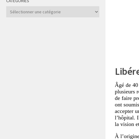
CATÉGORIES
Catégories
Libér
Âgé de 40
plusieurs r
de faire pr
ont soumis
accepter u
l’hôpital. 
la vision e
À l’origin