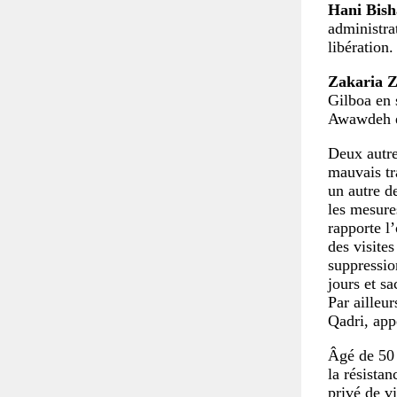
Hani Bish
administra
libération.
Zakaria Z
Gilboa en 
Awawdeh e
Deux autres
mauvais tr
un autre de
les mesure
rapporte l
des visite
suppression
jours et s
Par ailleur
Qadri, appe
Âgé de 50
la résistan
privé de vi