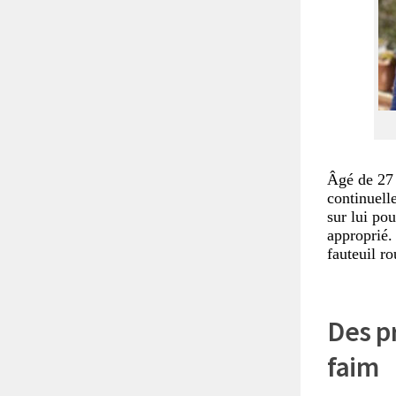
Âgé de 27
continuell
sur lui po
approprié.
fauteuil ro
Des pr
faim