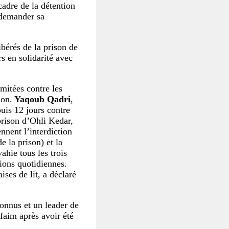
cadre de la détention
 demander sa
libérés de la prison de
s en solidarité avec
imitées contre les
ion.
Yaqoub Qadri
,
puis 12 jours contre
prison d’Ohli Kedar,
nnent l’interdiction
 la prison) et la
ahie tous les trois
tions quotidiennes.
ises de lit, a déclaré
connus et un leader de
 faim après avoir été