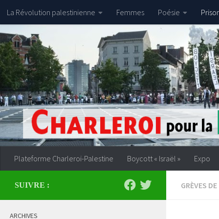
La Révolution palestinienne
Femmes
Poésie
Priso
Skip to content
Plateforme Charleroi-Palestine
Boycott « Israël »
Expo
GRÈVES DE 
SUIVRE :
ARCHIVES