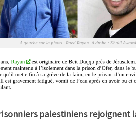
A gauche sur la photo : Raed Rayan. A droite : Khalil Awaw
 ans,
Rayan
est originaire de Beit Duqqu près de Jérusalem. 
ement maintenu à l’isolement dans la prison d’Ofer, dans le bu
ur qu’il mette fin à sa grève de la faim, en le privant d’un e
 Il est gravement fatigué, vomit de l’eau après en avoir bu et 
ulant.
isonniers palestiniens rejoignent l