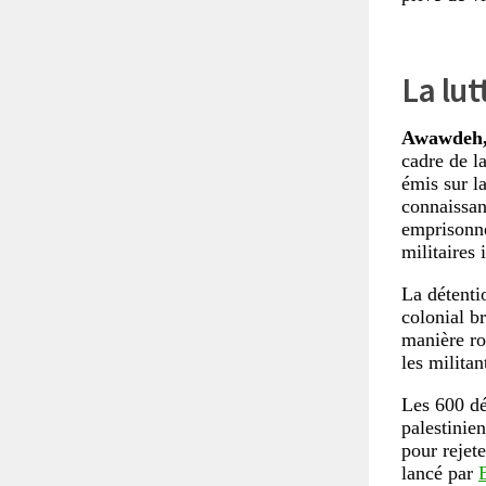
La lut
Awawdeh, 
cadre de l
émis sur l
connaissan
emprisonné
militaires 
La détenti
colonial br
manière ro
les militan
Les 600 dé
palestinie
pour rejete
lancé par