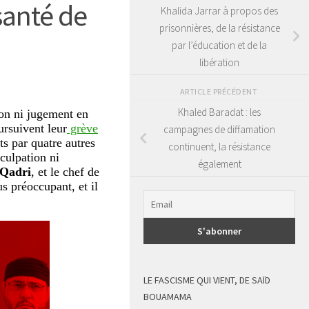
santé de
Khalida Jarrar à propos des
prisonnières, de la résistance
par l’éducation et de la
libération
ARTICLE PRÉCÉDENT
Khaled Baradat : les
ion ni jugement en
ursuivent leur
grève
campagnes de diffamation
ts par quatre autres
continuent, la résistance
culpation ni
également
 Qadri
, et le chef de
us préoccupant, et il
LE FASCISME QUI VIENT, DE SAÏD
BOUAMAMA