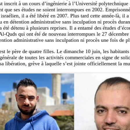
st inscrit à un cours d’ingénierie à l’Université polytechnique
nt que ses études ne soient interrompues en 2002. Emprisonné
israélien, il a été libéré en 2007. Plus tard cette année-là, il 
u en détention administrative sans inculpation ni procès durant
 a été détenu à plusieurs reprises. Il a entamé des études d’éco
Al-Quds qui ont été de nouveau interrompues le 27 décembre 2
ention administrative sans inculpation ni procès une fois de pl
t le père de quatre filles. Le dimanche 10 juin, les habitant
générale de toutes les activités commerciales en signe de solid
 libération, grève à laquelle s’est jointe officiellement la mu