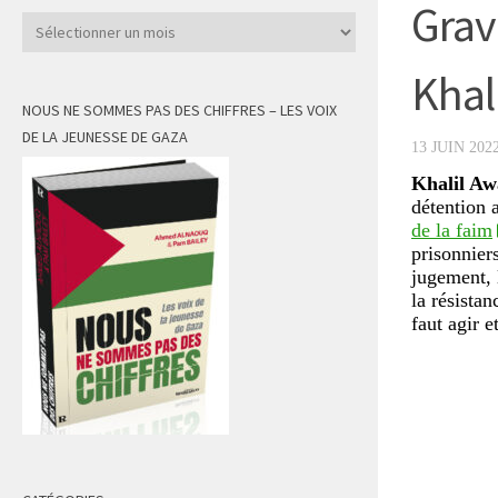
Grav
Archives
Khal
NOUS NE SOMMES PAS DES CHIFFRES – LES VOIX
DE LA JEUNESSE DE GAZA
13 JUIN 202
Khalil A
détention 
de la faim
prisonnier
jugement, 
la résista
faut agir e