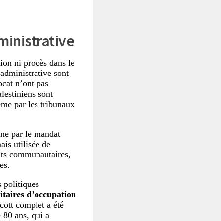
ministrative
ion ni procès dans le
 administrative sont
ocat n’ont pas
lestiniens sont
ême par les tribunaux
tine par le mandat
ais utilisée de
eants communautaires,
es.
 politiques
litaires d’occupation
ycott complet a été
e 80 ans, qui a