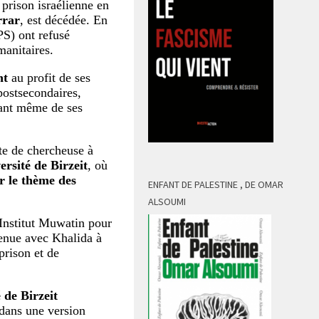
prison israélienne en
rrar
, est décédée. En
PS) ont refusé
manitaires.
nt
au profit de ses
postsecondaires,
geant même de ses
te de chercheuse à
ersité de Birzeit
, où
r le thème des
ENFANT DE PALESTINE , DE OMAR
ALSOUMI
’Institut Muwatin pour
etenue avec Khalida à
prison et de
 de Birzeit
e dans une version