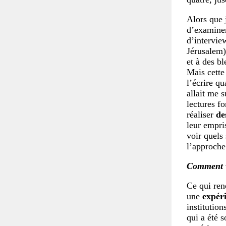
Alors que 
d’examiner
d’interview
Jérusalem)
et à des b
Mais cette 
l’écrire qu
allait me 
lectures fo
réaliser
de
leur empri
voir quels
l’approche 
Comment vo
Ce qui rend
une
expér
institution
qui a été 