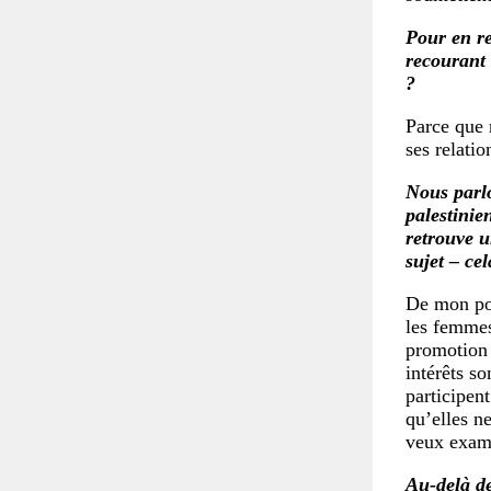
Pour en re
recourant 
?
Parce que 
ses relatio
Nous parlo
palestinie
retrouve u
sujet – ce
De mon poi
les femmes
promotion 
intérêts so
participent
qu’elles n
veux exami
Au-delà de