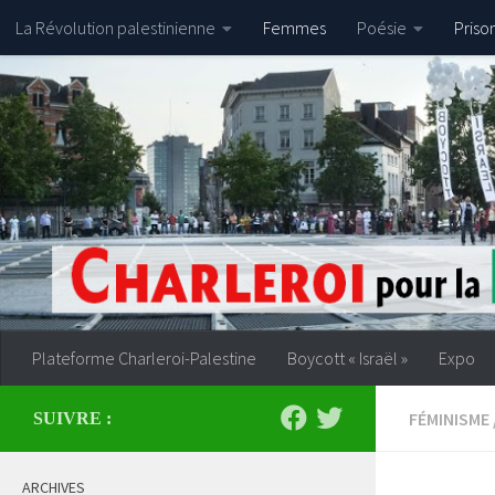
La Révolution palestinienne
Femmes
Poésie
Priso
Skip to content
Plateforme Charleroi-Palestine
Boycott « Israël »
Expo
FÉMINISME
SUIVRE :
ARCHIVES