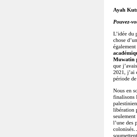
Ayah Ku
Pouvez-vou
L’idée du 
chose d’un
également s
académiq
Muwatin p
que j’avais
2021, j’ai 
période de 
Nous en so
finalisons
palestinien
libération 
seulement 
l’une des 
colonisés…
soumettent