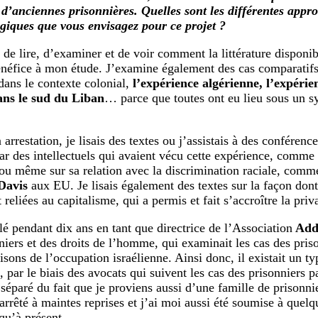
 d’anciennes prisonnières. Quelles sont les différentes appr
iques que vous envisagez pour ce projet ?
é de lire, d’examiner et de voir comment la littérature disponi
néfice à mon étude. J’examine également des cas comparatifs,
 dans le contexte colonial,
l’expérience algérienne, l’expérie
ns le sud du Liban
… parce que toutes ont eu lieu sous un s
rrestation, je lisais des textes ou j’assistais à des conférenc
par des intellectuels qui avaient vécu cette expérience, comme
ou même sur sa relation avec la discrimination raciale, comme
Davis
aux EU. Je lisais également des textes sur la façon dont
 reliées au capitalisme, qui a permis et fait s’accroître la priv
llé pendant dix ans en tant que directrice de l’Association
Add
niers et des droits de l’homme, qui examinait les cas des priso
isons de l’occupation israélienne. Ainsi donc, il existait un ty
, par le biais des avocats qui suivent les cas des prisonniers p
séparé du fait que je proviens aussi d’une famille de prisonni
arrêté à maintes reprises et j’ai moi aussi été soumise à quelq
qu’à présent.