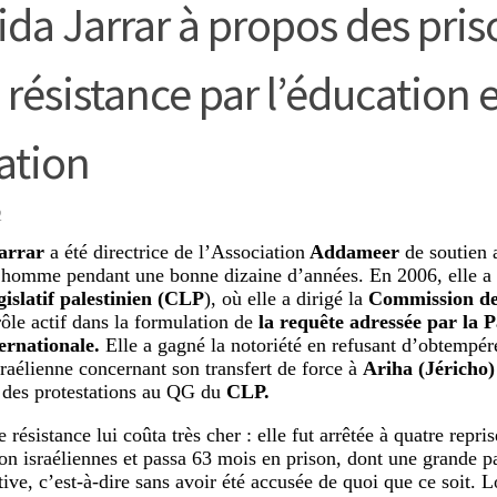
ida Jarrar à propos des pris
 résistance par l’éducation e
ration
2
arrar
a été directrice de l’Association
Addameer
de soutien a
l’homme pendant une bonne dizaine d’années. En 2006, elle a
gislatif palestinien (CLP
), où elle a dirigé la
Commission de
rôle actif dans la formulation de
la requête adressée par la P
ernationale.
Elle a gagné la notoriété en refusant d’obtempé
israélienne concernant son transfert de force à
Ariha (Jéricho)
 des protestations au QG du
CLP.
 résistance lui coûta très cher : elle fut arrêtée à quatre repris
on israéliennes et passa 63 mois en prison, dont une grande pa
ive, c’est-à-dire sans avoir été accusée de quoi que ce soit. L