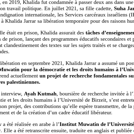
n, en 2019, Khalida fut condamnée à passer deux ans dans une 
on travail politique. En juillet 2021, sa fille cadette,
Suha Ja
indignation internationale, les Services carcéraux israéliens (I
 à Khalida Jarrar sa libération temporaire pour des raisons hu
lle était en prison, Khalida assurait des
tâches d’enseigneme
de prison, lançant des programmes éducatifs secondaires et 
nt clandestinement des textes sur les sujets traités et se char
udes.
libération en septembre 2021, Khalida Jarrar a assumé un pos
 Muwatin pour la démocratie et les droits humains à l’Univ
prend actuellement
un projet de recherche fondamentales su
es palestiniennes.
 interview,
Ayah Kutmah
, boursière de recherche invitée à l
tie et les droits humains à l’Université de Birzeit, s’est entr
on projet, des contributions qu’elle espère transmettre, de la 
ment et de la création d’un cadre éducatif libérateur.
 a été réalisée en arabe à l’
Institut Muwatin de l’Université
y
. Elle a été retranscrite ensuite, traduite en anglais et publié