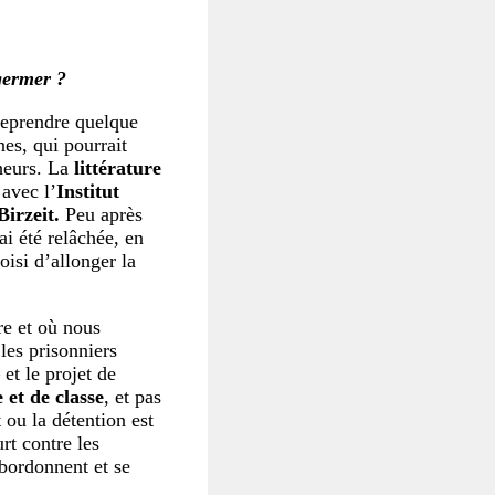
germer ?
treprendre quelque
es, qui pourrait
heurs. La
littérature
 avec l’
Institut
Birzeit.
Peu après
ai été relâchée, en
oisi d’allonger la
e et où nous
les prisonniers
et le projet de
 et de classe
, et pas
ou la détention est
rt contre les
ubordonnent et se