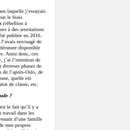
ans laquelle j’essayais
ar le biais
s
(
rébellion à
es à des arrestations
été publiée en 2016.
. J’avais envisagé de
ttérature disponible
re. Ainsi donc, ces
, j’ai l’intention de
 diverses phases de
 de l’après-Oslo, de
hase, quelle est
atut de classe, etc.
tude ?
st le fait qu’il y a
 travail dans les
 venant d’une famille
 de mes propres