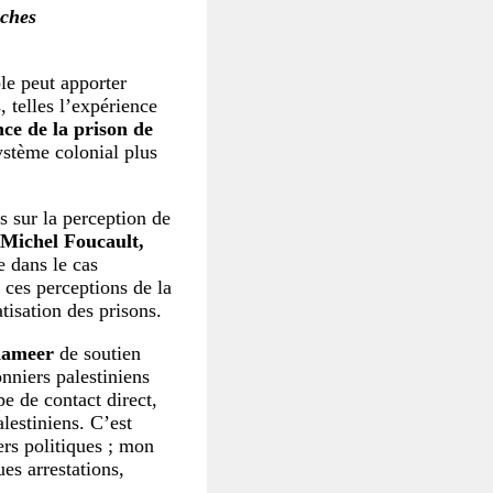
oches
ble peut apporter
 telles l’expérience
nce de la prison de
ystème colonial plus
es sur la perception de
Michel Foucault,
 dans le cas
 ces perceptions de la
atisation des prisons.
ameer
de soutien
nniers palestiniens
pe de contact direct,
alestiniens. C’est
ers politiques ; mon
ues arrestations,