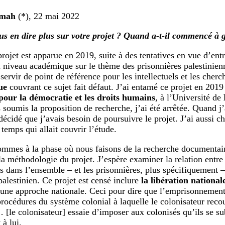
tmah
(*), 22 mai 2022
s en dire plus sur votre projet ? Quand a-t-il commencé à 
projet est apparue en 2019, suite à des tentatives en vue d’en
 niveau académique sur le thème des prisonnières palestinienn
ervir de point de référence pour les intellectuels et les cherc
ue
couvrant ce sujet fait défaut. J’ai entamé ce projet en 2019
our la démocratie et les droits humains
, à l’Université de
 soumis la proposition de recherche, j’ai été arrêtée. Quand j’
décidé que j’avais besoin de poursuivre le projet. J’ai aussi ch
temps qui allait couvrir l’étude.
mmes à la phase où nous faisons de la recherche documentair
 la méthodologie du projet. J’espère examiner la relation entre 
s dans l’ensemble – et les prisonnières, plus spécifiquement – 
palestinien. Ce projet est censé inclure
la libération nationale
une approche nationale. Ceci pour dire que l’emprisonnement 
procédures du système colonial à laquelle le colonisateur recou
 [le colonisateur] essaie d’imposer aux colonisés qu’ils se s
 à lui.