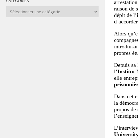
CATÉGORIES
arrestatio
raison de s
Catégories
dépit de l’
d’accorder
Alors qu’e
compagnes 
introduisa
propres ét
Depuis sa 
l
’Institut
elle entre
prisonnièr
Dans cette
la démocra
propos de s
l’enseigne
L’interview
Universit