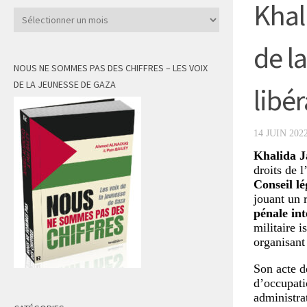
Khal
Archives
de la
NOUS NE SOMMES PAS DES CHIFFRES – LES VOIX
DE LA JEUNESSE DE GAZA
libé
14 JUIN 202
Khalida J
droits de 
Conseil lé
jouant un 
pénale int
militaire 
organisant
Son acte de
d’occupati
administrat