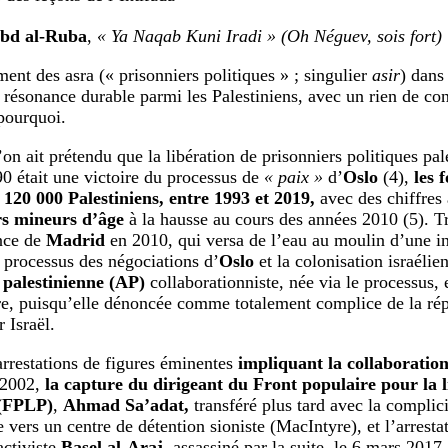
Abd al-Ruba
,
« Ya Naqab Kuni Iradi » (Oh Néguev, sois fort)
nt des asra (« prisonniers politiques » ; singulier
asir
) dans
 résonance durable parmi les Palestiniens, avec un rien de co
pourquoi.
on ait prétendu que la libération de prisonniers politiques pal
0 était une victoire du processus de
« paix »
d’
Oslo
(4),
les f
 120 000 Palestiniens, entre 1993 et 2019,
avec des chiffres
rs mineurs d’âge
à la hausse au cours des années 2010 (5). T
nce de
Madrid
en 2010, qui versa de l’eau au moulin d’une in
 processus des négociations d’
Oslo
et la colonisation israélien
 palestinienne (AP)
collaborationniste, née via le processus, e
e, puisqu’elle dénoncée comme totalement complice de la rép
 Israël.
arrestations de figures éminentes
impliquant la collaboratio
 2002,
la capture du dirigeant du Front populaire pour la l
 (FPLP)
,
Ahmad Sa’adat,
transféré plus tard avec la complici
e vers un centre de détention sioniste (MacIntyre), et l’arrest
activiste
Basel al-Araj,
assassiné par la suite, le 6 mars 2017,