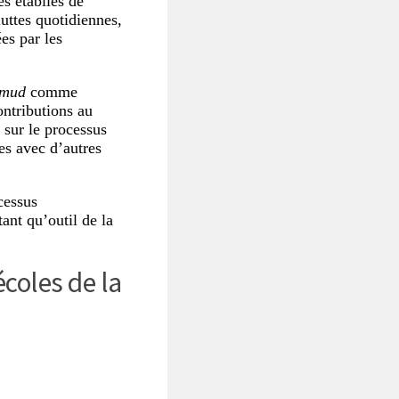
es établies de
luttes quotidiennes,
es par les
umud
comme
ontributions au
 sur le processus
es avec d’autres
cessus
ant qu’outil de la
écoles de la