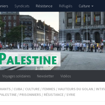
nniers
Syndicats
Résistance
Réfugiés
Culture
Voyages solidaires
Newsletter
Vidéos
HANTS
/
CUBA
/
CULTURE
/
FEMMES
/
HAUTEURS DU GOLAN
/
INTI
PALESTINE
/
PRISONNIERS
/
RÉSISTANCE
/
SYRIE