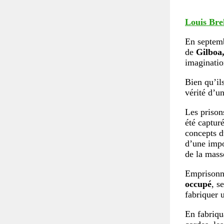
Louis Br
En septemb
de
Gilboa
imaginatio
Bien qu’ils
vérité d’u
Les prison
été capturé
concepts 
d’une impo
de la mass
Emprison
occupé
, s
fabriquer 
En fabriqua