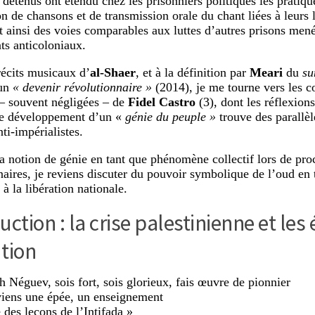
 détenus ont étendu chez les prisonniers politiques les pratiqu
n de chansons et de transmission orale du chant liées à leurs 
 ainsi des voies comparables aux luttes d’autres prisons mené
s anticoloniaux.
récits musicaux d’
al-Shaer
, et à la définition par
Meari
du
s
 un
« devenir révolutionnaire »
(2014), je me tourne vers les c
– souvent négligées – de
Fidel Castro
(3), dont les réflexions
le développement d’un «
génie du peuple »
trouve des parallèl
nti-impérialistes.
a notion de génie en tant que phénomène collectif lors de pro
naires, je reviens discuter du pouvoir symbolique de l’oud en t
à la libération nationale.
uction : la crise palestinienne et les 
tion
h Néguev, sois fort, sois glorieux, fais œuvre de pionnier
iens une épée, un enseignement
 des leçons de l’Intifada »