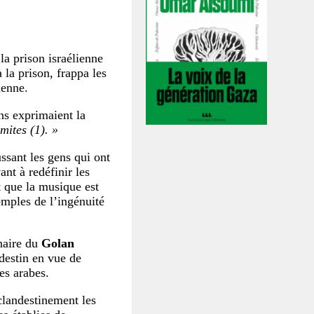
la prison israélienne
 la prison, frappa les
ienne.
ons exprimaient la
mites (1). »
ussant les gens qui ont
ant à redéfinir les
t que la musique est
emples de l’ingénuité
naire du
Golan
destin en vue de
es arabes.
 clandestinement les