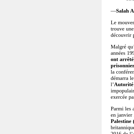
—
Salah 
Le mouveme
trouve une
découvrir 
Malgré qu’
années 199
ont arrêté
prisonnie
la confére
démarra le
l’
Autorité
impopulair
exercée par
Parmi les 
en janvier
Palestine
britanniqu
2016 de l’