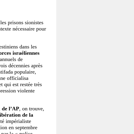
 les prisons sionistes
ntexte nécessaire pour
estiniens dans les
orces israéliennes
 annuels de
rois décennies après
tifada populaire,
ne officialisa
t qui est restée très
ression violente
n de l’AP
, on trouve,
ibération de la
té impérialiste
ation en septembre
 par la
« police