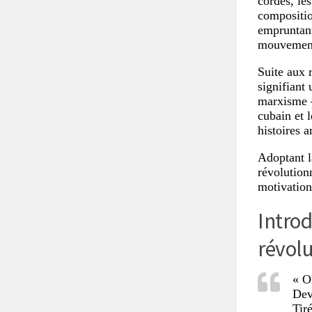
cordes, les
compositio
empruntant
mouvement
Suite aux 
signifiant
marxisme 
cubain et 
histoires a
Adoptant l
révolution
motivation 
Introd
révolu
« O
Dev
Tiré