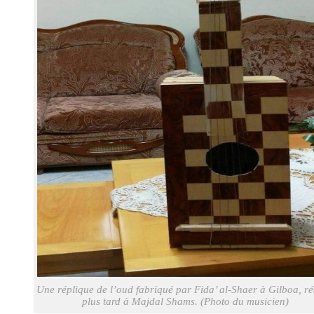
Une réplique de l’oud fabriqué par Fida’ al-Shaer à Gilboa, ré
plus tard à Majdal Shams. (Photo du musicien)