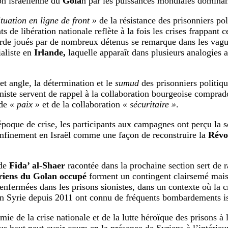
on israélienne du
Gola
n par les puissances mondiales dominan
ituation en ligne de front »
de la résistance des prisonniers pol
de libération nationale reflète à la fois les crises frappant ces
rde joués par de nombreux détenus se remarque dans les vagu
aliste en
Irlande,
laquelle apparaît dans plusieurs analogies a
et angle, la détermination et le
sumud
des prisonniers politiq
ioniste servent de rappel à la collaboration bourgeoise comprad
 de
« paix »
et de la collaboration
« sécuritaire »
.
poque de crise, les participants aux campagnes ont perçu la so
nfinement en Israël comme une façon de reconstruire la
Révo
 de
Fida’ al-Shaer
racontée dans la prochaine section sert de 
riens du Golan occupé
forment un contingent clairsemé mais
enfermées dans les prisons sionistes, dans un contexte où la cr
en Syrie depuis 2011 ont connu de fréquents bombardements is
ie de la crise nationale et de la lutte héroïque des prisons à la