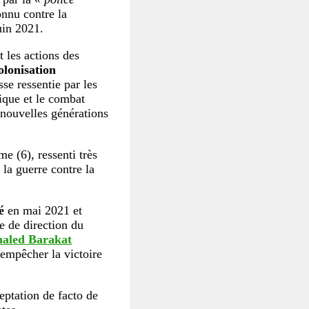
onnu contre la
juin 2021.
t les actions des
olonisation
se ressentie par les
tique et le combat
 nouvelles générations
e (6), ressenti très
la guerre contre la
é
en mai 2021 et
se de direction du
aled Barakat
empêcher la victoire
eptation de facto de