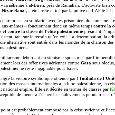
 »
israélienne à al-Bireh, près de Ramallah. L’activiste bien c
,
Nizar Banat
, a été arrêté et tué par la police de l’AP le 24 
 entreprises en solidarité avec les prisonniers du sionisme – e
rs eux-mêmes – fonctionnent donc en même temps
contre la c
e et contre la classe de l’élite palestinienne
présidant l’impas
sistent, tant sur le terrain qu’en exil. La détermination, la cri
oie alternative sont entrés dans les mondes de la chanson des
ns palestiniens.
militarisme débordant du sionisme sponsorisé par l’impérialism
ement lors des offensives aériennes contre
Gaza
sous blocus, 
palestinienne reste ingagnable pour Israël.
algré la victoire symbolique obtenue par l’
Intifada de l’Unit
ation des masses internationales à la lutte palestinienne, la cri
national empire. Elle est décrite en termes de classes par
Kh
eptible de mener à l’échec les soulèvements populaires et d’
 point est probablement composé par la crise syrienne et l’acc