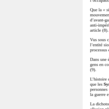
l’occupati
Que la
« s
mouvements 
d’avant-ga
anti-impéri
article (8).
Vus sous c
l’entité s
processus
Dans une é
gens en co
(9).
L’histoire
que les
Sy
personnes 
la guerre 
La dichotom