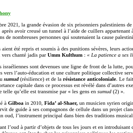
ehony
re 2021, la grande évasion de six prisonniers palestiniens de 
,
après avoir creusé un tunnel à l’aide de cuillers appartenant à
ns de nombreuses personnes qui soutenaient la cause palestin
 aient été repris et soumis à des punitions sévères, leurs acti
n vers chanté jadis par
Umm Kulthum
:
« La patience a ses li
s israéliennes sont devenues une ligne de front de la lutte, po
s vers l’auto-éducation et une culture politique collective serv
du
sumud
(résilience) et de la
résistance anticoloniale
. Le fai
rtance capitale dans ce processus est révélé dans d’autres ex
e telle qu’elle est transmise par « les gens en
sumud
(2) ».
né à
Gilboa
in 2010,
Fida’ al-Shaer,
un musicien syrien origi
ervit de guide à ses compagnons de cellule dans un projet clan
un oud, l’instrument principal dans bien des traditions musical
nt l’oud à partir d’objets de tous les jours et en introduisant