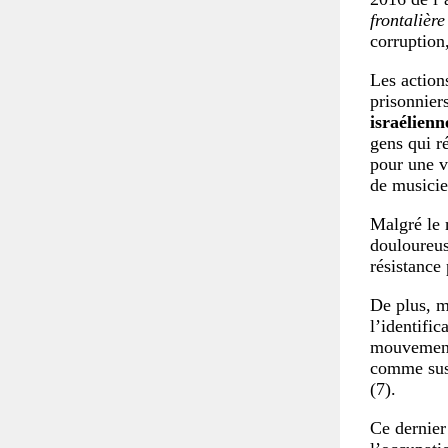
frontalière
corruption
Les actions
prisonnie
israélienn
gens qui ré
pour une v
de musicie
Malgré le 
douloureus
résistance 
De plus, m
l’identific
mouvement 
comme susc
(7).
Ce dernier