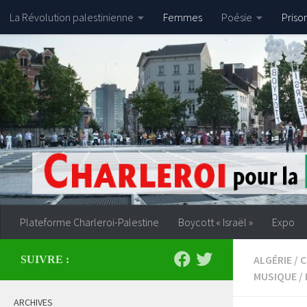
La Révolution palestinienne
Femmes
Poésie
Priso
Skip to content
Plateforme Charleroi-Palestine
Boycott « Israël »
Expo
ALGÉRIE
/
C
SUIVRE :
MUSIQUE
/
ARCHIVES