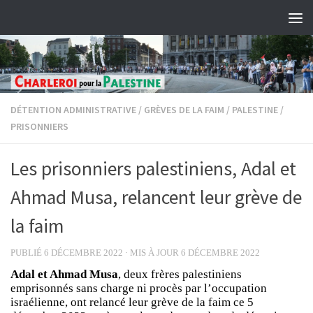
Skip to content
DÉTENTION ADMINISTRATIVE
/
GRÈVES DE LA FAIM
/
PALESTINE
/
PRISONNIERS
Les prisonniers palestiniens, Adal et
Ahmad Musa, relancent leur grève de
la faim
PUBLIÉ
6 DÉCEMBRE 2022
· MIS À JOUR
6 DÉCEMBRE 2022
Adal et Ahmad Musa
, deux frères palestiniens
emprisonnés sans charge ni procès par l’occupation
israélienne, ont relancé leur grève de la faim ce 5