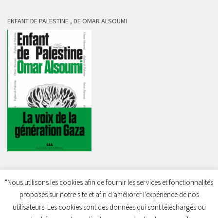
ENFANT DE PALESTINE , DE OMAR ALSOUMI
"Nous utilisons les cookies afin de fournir les services et fonctionnalités
proposés sur notre site et afin d’améliorer l’expérience de nos
Charleroi Pour la Palestine © 2026. Tous droits réservés.
utilisateurs. Les cookies sont des données qui sont téléchargés ou