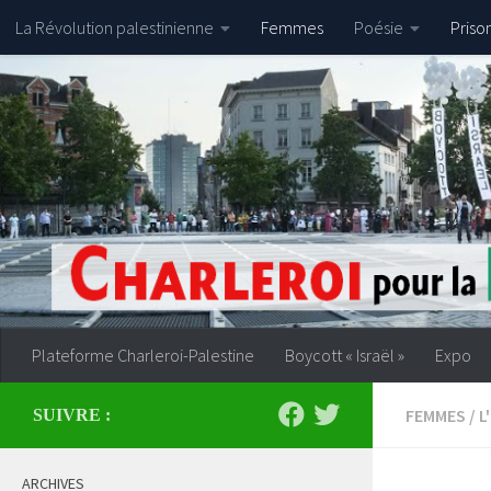
La Révolution palestinienne
Femmes
Poésie
Priso
Skip to content
Plateforme Charleroi-Palestine
Boycott « Israël »
Expo
FEMMES
/
L
SUIVRE :
ARCHIVES