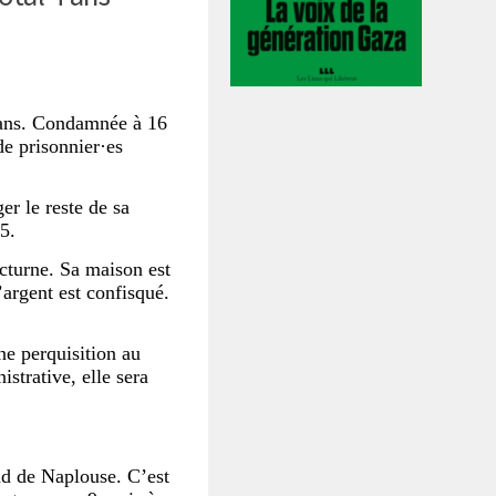
8 ans. Condamnée à 16
de prisonnier·es
er le reste de sa
5.
octurne. Sa maison est
l’argent est confisqué.
ne perquisition au
strative, elle sera
ud de Naplouse. C’est