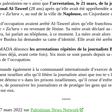
s palestinien·ne·s ainsi que
l’arrestation, le 21 mars, de la j
mal Al-Taweel
(28 ans) après qu’elle avait été appréhendée 
de
« Za’tara »
, au sud de la ville de
Naplouse,
en Cisjordanie 
 d’occupation avaient arrêté Al-Taweel alors qu’elle franchissa
de
« Za’tara »
en revenant de Jénine. Sa mère avait déclaré a
hra, lui parlait au téléphone, à ce moment. La mère avait alors
ter Bushra lui demander sa carte d’identité. Elle avait été arrêt
e MADA dénonce
les arrestations répétées de la journaliste
ises déjà, avant cette fois). Six mois se sont passés depuis sa 
s de l’occupation.
de également à la communauté internationale d’exercer des
t israélien afin qu’il libère la journaliste ainsi que tou·te·s l
t détenu·e·s dans les prisons israéliennes, qu’il cesse d’enfre
, de poursuivre les journalistes et de protéger les gens qui se
 sur eux.
°°°°°
27 mars 2022 sur
Palestinian News Network