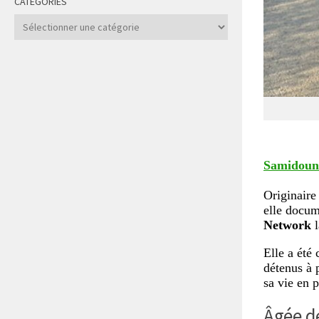
CATÉGORIES
Catégories
Samidoun
Originaire 
elle docum
Network
l
Elle a été
détenus à 
sa vie en p
Âgée d