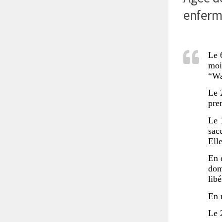
enfermé
Le 
moi
“Wa
Le 
pre
Le 
sacc
Ell
En 
dom
libé
En 
Le 