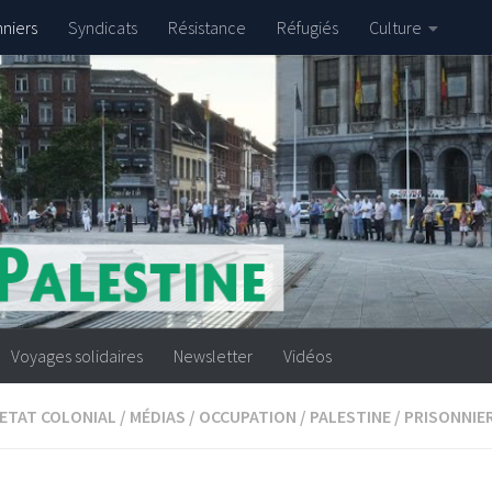
nniers
Syndicats
Résistance
Réfugiés
Culture
Voyages solidaires
Newsletter
Vidéos
'ETAT COLONIAL
/
MÉDIAS
/
OCCUPATION
/
PALESTINE
/
PRISONNIE