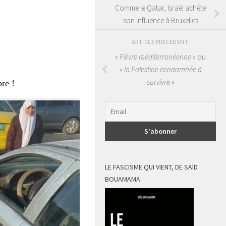
Comme le Qatar, Israël achète
son influence à Bruxelles
ARTICLE PRÉCÉDENT
« Fièvre méditerranéenne »
ou
« la Palestine condamnée à
survivre »
re !
LE FASCISME QUI VIENT, DE SAÏD
BOUAMAMA