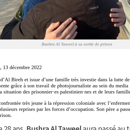
Bushra Al Taweel à sa sortie de prison
, 13 décembre 2022
d’Al Bireh et issue d’une famille très investie dans la lutte de
ente grâce à son travail de photojournaliste au sein du media
a situation des prisonnier·es palestinien·nes et de leurs famill
 confrontée très jeune à la répression coloniale avec l’enferme
plusieurs reprises par les forces d’occupation. Son père a pas
rison.
e 28 ans,
Bushra Al Taweel
aura passé au t