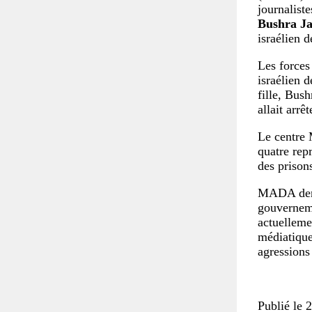
journaliste
Bushra Ja
israélien 
Les forces
israélien 
fille, Bus
allait arrê
Le centr
quatre repr
des prison
MADA deman
gouvernemen
actuellemen
médiatiques
agressions
Publié le 