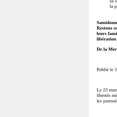
sa 
la 
Samidoun 
Restons so
leurs fami
libératio
De la Mer 
Publié le 
Le 23 mars
libertés m
les journal