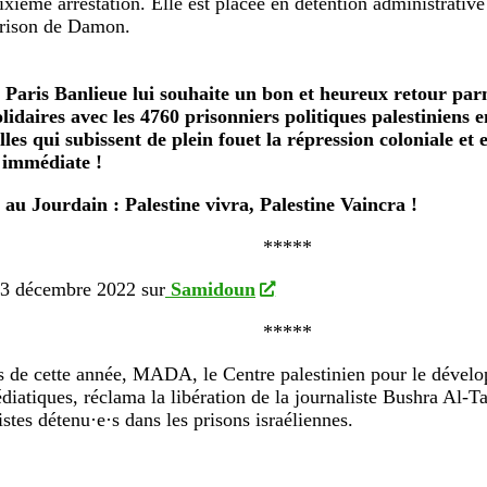
sixième arrestation. Elle est placée en détention administrative
prison de Damon.
Paris Banlieue lui souhaite un bon et heureux retour par
lidaires avec les 4760 prisonniers politiques palestiniens 
lles qui subissent de plein fouet la répression coloniale et 
n immédiate !
au Jourdain : Palestine vivra, Palestine Vaincra !
*****
13 décembre 2022 sur
Samidoun
*****
 de cette année, MADA, le Centre palestinien pour le dévelo
édiatiques, réclama la libération de la journaliste Bushra Al-Ta
istes détenu·e·s dans les prisons israéliennes.