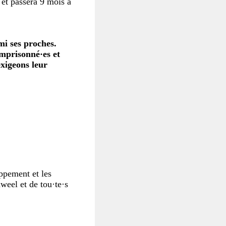
 et passera 9 mois à
mi ses proches.
emprisonné·es et
exigeons leur
ppement et les
weel et de tou·te·s