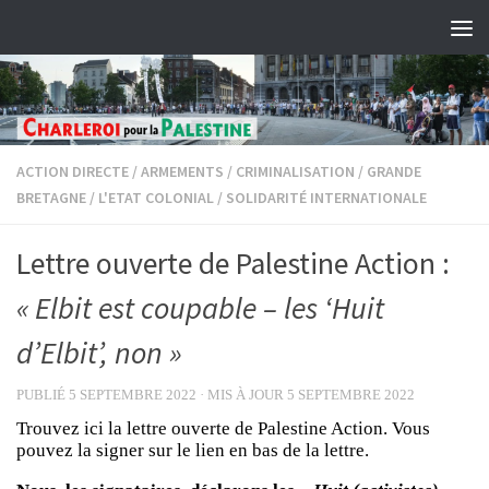
Skip to content
ACTION DIRECTE
/
ARMEMENTS
/
CRIMINALISATION
/
GRANDE
BRETAGNE
/
L'ETAT COLONIAL
/
SOLIDARITÉ INTERNATIONALE
Lettre ouverte de Palestine Action :
« Elbit est coupable – les ‘Huit
d’Elbit’, non »
PUBLIÉ
5 SEPTEMBRE 2022
· MIS À JOUR
5 SEPTEMBRE 2022
Trouvez ici la lettre ouverte de Palestine Action. Vous
pouvez la signer sur le lien en bas de la lettre.