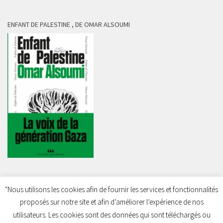
ENFANT DE PALESTINE , DE OMAR ALSOUMI
"Nous utilisons les cookies afin de fournir les services et fonctionnalités
proposés sur notre site et afin d’améliorer l’expérience de nos
Charleroi Pour la Palestine © 2026. Tous droits réservés.
utilisateurs. Les cookies sont des données qui sont téléchargés ou