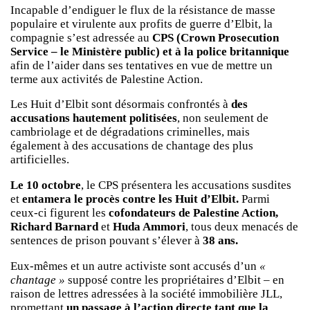
Incapable d’endiguer le flux de la résistance de masse
populaire et virulente aux profits de guerre d’Elbit, la
compagnie s’est adressée au
CPS (Crown Prosecution
Service – le Ministère public) et à la police britannique
afin de l’aider dans ses tentatives en vue de mettre un
terme aux activités de Palestine Action.
Les Huit d’Elbit sont désormais confrontés à
des
accusations hautement politisées
, non seulement de
cambriolage et de dégradations criminelles, mais
également à des accusations de chantage des plus
artificielles.
Le 10 octobre
, le CPS présentera les accusations susdites
et
entamera le procès contre les Huit d’Elbit.
Parmi
ceux-ci figurent les
cofondateurs de Palestine Action,
Richard Barnard
et
Huda Ammori
, tous deux menacés de
sentences de prison pouvant s’élever à
38 ans.
Eux-mêmes et un autre activiste sont accusés d’un
«
chantage »
supposé contre les propriétaires d’Elbit – en
raison de lettres adressées à la société immobilière JLL,
promettant
un passage à l’action directe tant que la