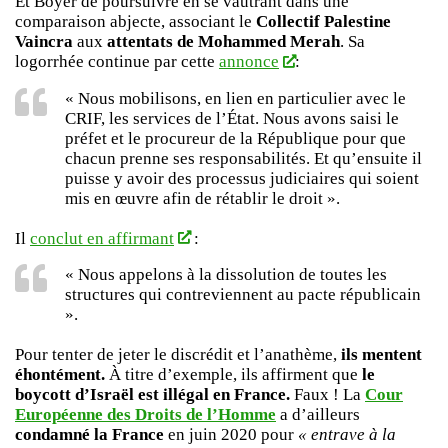
Et Boyer de poursuivre en se vautrant dans une
comparaison abjecte, associant le
Collectif Palestine
Vaincra
aux
attentats de Mohammed Merah
. Sa
logorrhée continue par cette
annonce
:
« Nous mobilisons, en lien en particulier avec le
CRIF, les services de l’État. Nous avons saisi le
préfet et le procureur de la République pour que
chacun prenne ses responsabilités. Et qu’ensuite il
puisse y avoir des processus judiciaires qui soient
mis en œuvre afin de rétablir le droit ».
Il
conclut en affirmant
:
« Nous appelons à la dissolution de toutes les
structures qui contreviennent au pacte républicain
».
Pour tenter de jeter le discrédit et l’anathème,
ils mentent
éhontément.
À titre d’exemple, ils affirment que
le
boycott d’Israël est illégal en France.
Faux ! La
Cour
Européenne des Droits de l’Homme
a d’ailleurs
condamné la France
en juin 2020 pour
« entrave à la