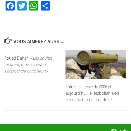
Facebook
Twitter
WhatsApp
Partager
VOUS AIMEREZ AUSSI...
Fouad Daher :
« Les adultes
meurent, mais les jeunes
s’accrochent et résistent »
Entre la victoire de 2006 et
aujourd’hui, le Hezbollah a-t-il
été « affaibli et dissuadé » ?