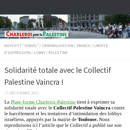
Skip to content
BOYCOTT "ISRAËL"
/
CRIMINALISATION
/
FRANCE
/
LIBERTÉ
D'EXPRESSION
/
LOBBY
/
PALESTINE
Solidarité totale avec le Collectif
Palestine Vaincra !
17 DÉCEMBRE 2021
La
Plate-forme Charleroi-Palestine
tient à exprimer sa
solidarité totale avec le
Collectif Palestine Vaincra
contre
le harcèlement et les tentatives d’intimidation des lobbys
israéliens, appuyés par la mairie de
Toulouse.
Nous
reproduisons ici l’article que le Collectif a publié sur son