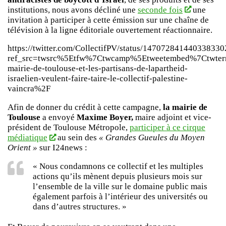
institutions, nous avons décliné une
seconde fois
une
invitation à participer à cette émission sur une chaîne de
télévision à la ligne éditoriale ouvertement réactionnaire.
https://twitter.com/CollectifPV/status/147072841440338330
ref_src=twsrc%5Etfw%7Ctwcamp%5Etweetembed%7Ctwte
mairie-de-toulouse-et-les-partisans-de-lapartheid-
israelien-veulent-faire-taire-le-collectif-palestine-
vaincra%2F
Afin de donner du crédit à cette campagne,
la mairie de
Toulouse
a envoyé
Maxime Boyer,
maire adjoint et vice-
président de Toulouse Métropole,
participer à ce cirque
médiatique
au sein des
« Grandes Gueules du Moyen
Orient »
sur I24news :
« Nous condamnons ce collectif et les multiples
actions qu’ils mènent depuis plusieurs mois sur
l’ensemble de la ville sur le domaine public mais
également parfois à l’intérieur des universités ou
dans d’autres structures. »