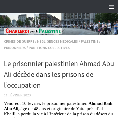
Skip to content
CRIMES DE GUERRE
/
NÉGLIGENCES MÉDICALES
/
PALESTINE
/
PRISONNIERS
/
PUNITIONS COLLECTIVES
Le prisonnier palestinien Ahmad Abu
Ali décède dans les prisons de
l’occupation
11 FÉVRIER 2023
Vendredi 10 février, le prisonnier palestinien
Ahmad Badr
Abu Ali,
âgé de 48 ans et originaire de Yatta près d’al-
Khalil, a perdu la vie à l’intérieur de la prison du désert du