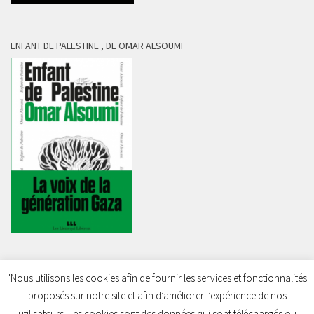
ENFANT DE PALESTINE , DE OMAR ALSOUMI
"Nous utilisons les cookies afin de fournir les services et fonctionnalités
proposés sur notre site et afin d’améliorer l’expérience de nos
Charleroi Pour la Palestine © 2026. Tous droits réservés.
utilisateurs. Les cookies sont des données qui sont téléchargés ou