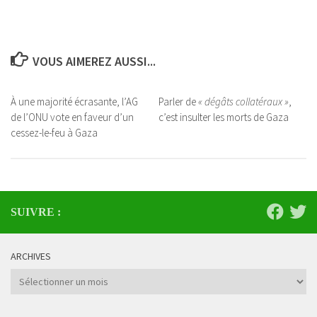
VOUS AIMEREZ AUSSI...
À une majorité écrasante, l’AG
Parler de
« dégâts collatéraux »
,
de l’ONU vote en faveur d’un
c’est insulter les morts de Gaza
cessez-le-feu à Gaza
SUIVRE :
ARCHIVES
Archives