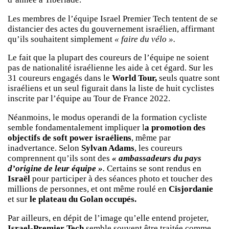
Les membres de l’équipe Israel Premier Tech tentent de se
distancier des actes du gouvernement israélien, affirmant
qu’ils souhaitent simplement
« faire du vélo ».
Le fait que la plupart des coureurs de l’équipe ne soient
pas de nationalité israélienne les aide à cet égard. Sur les
31 coureurs engagés dans le
World Tour,
seuls quatre sont
israéliens et un seul figurait dans la liste de huit cyclistes
inscrite par l’équipe au Tour de France 2022.
Néanmoins, le modus operandi de la formation cycliste
semble fondamentalement impliquer l
a promotion des
objectifs de soft power israéliens
, même par
inadvertance. Selon
Sylvan Adams
, les coureurs
comprennent qu’ils sont des
« ambassadeurs du pays
d’origine de leur équipe »
.
Certains se sont rendus en
Israël
pour participer à des séances photo et toucher des
millions de personnes, et ont même roulé en
Cisjordanie
et sur
le plateau du Golan occupés.
Par ailleurs, en dépit de l’image qu’elle entend projeter,
Israel-Premier Tech
semble souvent être traitée comme