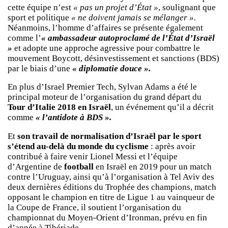
cette équipe n’est
« pas un projet d’État »
, soulignant que
sport et politique
« ne doivent jamais se mélanger ».
Néanmoins, l’homme d’affaires se présente également
comme l’
« ambassadeur autoproclamé de l’État d’Israël
»
et adopte une approche agressive pour combattre le
mouvement Boycott, désinvestissement et sanctions (BDS)
par le biais d’une
« diplomatie douce ».
En plus d’Israel Premier Tech, Sylvan Adams a été le
principal moteur de l’organisation du grand départ du
Tour d’Italie 2018 en Israël
, un événement qu’il a décrit
comme
« l’antidote à BDS ».
Et
son travail de normalisation d’Israël par le sport
s’étend au-delà du monde du cyclisme
: après avoir
contribué à faire venir Lionel Messi et l’équipe
d’Argentine de
football
en Israël en 2019 pour un match
contre l’Uruguay, ainsi qu’à l’organisation à Tel Aviv des
deux dernières éditions du Trophée des champions, match
opposant le champion en titre de Ligue 1 au vainqueur de
la Coupe de France, il soutient l’organisation du
championnat du Moyen-Orient d’Ironman, prévu en fin
d’année à Tibériade.