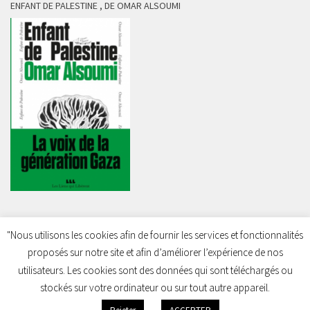
ENFANT DE PALESTINE , DE OMAR ALSOUMI
"Nous utilisons les cookies afin de fournir les services et fonctionnalités
proposés sur notre site et afin d’améliorer l’expérience de nos
Charleroi Pour la Palestine © 2026. Tous droits réservés.
utilisateurs. Les cookies sont des données qui sont téléchargés ou
stockés sur votre ordinateur ou sur tout autre appareil.