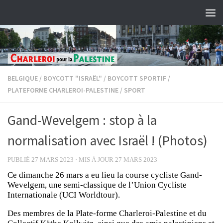
Skip to content
BELGIQUE
/
BOYCOTT "ISRAËL"
/
BOYCOTT SPORTIF
/
PLATEFORME CHARLEROI-PALESTINE
/
SPORT
Gand-Wevelgem : stop à la
normalisation avec Israël ! (Photos)
PUBLIÉ
27 MARS 2023
· MIS À JOUR
27 MARS 2023
Ce dimanche 26 mars a eu lieu la course cycliste Gand-
Wevelgem, une semi-classique de l’Union Cycliste
Internationale (UCI Worldtour).
Des membres de la Plate-forme Charleroi-Palestine et du