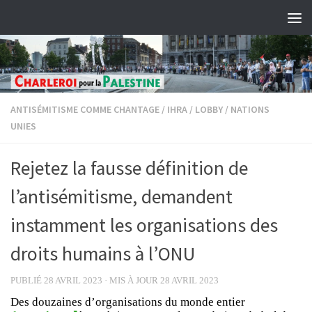
Skip to content
ANTISÉMITISME COMME CHANTAGE
/
IHRA
/
LOBBY
/
NATIONS
UNIES
Rejetez la fausse définition de
l’antisémitisme, demandent
instamment les organisations des
droits humains à l’ONU
PUBLIÉ
28 AVRIL 2023
· MIS À JOUR
28 AVRIL 2023
Des douzaines d’organisations du monde entier