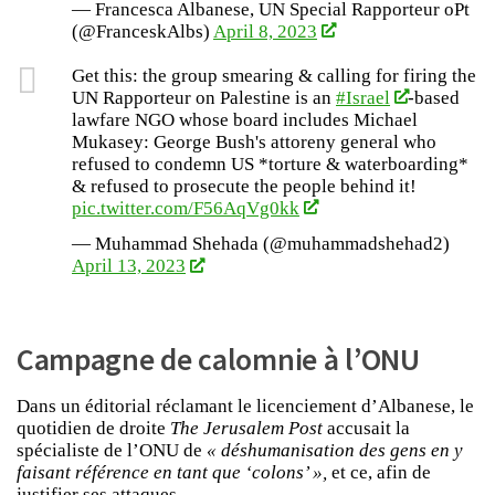
— Francesca Albanese, UN Special Rapporteur oPt
(@FranceskAlbs)
April 8, 2023
Get this: the group smearing & calling for firing the
UN Rapporteur on Palestine is an
#Israel
-based
lawfare NGO whose board includes Michael
Mukasey: George Bush's attoreny general who
refused to condemn US *torture & waterboarding*
& refused to prosecute the people behind it!
pic.twitter.com/F56AqVg0kk
— Muhammad Shehada (@muhammadshehad2)
April 13, 2023
Campagne de calomnie à l’ONU
Dans un éditorial réclamant le licenciement d’Albanese, le
quotidien de droite
The Jerusalem Post
accusait la
spécialiste de l’ONU de
« déshumanisation des gens en y
faisant référence en tant que ‘colons’ »,
et ce, afin de
justifier ses attaques.