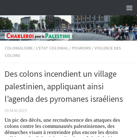
Skip to content
COLONIALISME
/
L'ETAT COLONIAL
/
POGROMS
/
VIOLENCE DES
COLONS
Des colons incendient un village
palestinien, appliquant ainsi
l’agenda des pyromanes israéliens
29 MAI 2023
Un pic des décès, une recrudescence des attaques des
colons contre les communautés palestiniennes, des
démarches visant à restreindre plus encore les droits