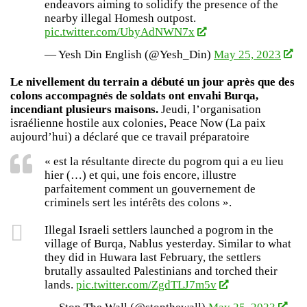
endeavors aiming to solidify the presence of the
nearby illegal Homesh outpost.
pic.twitter.com/UbyAdNWN7x
— Yesh Din English (@Yesh_Din)
May 25, 2023
Le nivellement du terrain a débuté un jour après que des
colons accompagnés de soldats ont envahi Burqa,
incendiant plusieurs maisons.
Jeudi, l’organisation
israélienne hostile aux colonies, Peace Now (La paix
aujourd’hui) a déclaré que ce travail préparatoire
« est la résultante directe du pogrom qui a eu lieu
hier (…) et qui, une fois encore, illustre
parfaitement comment un gouvernement de
criminels sert les intérêts des colons ».
Illegal Israeli settlers launched a pogrom in the
village of Burqa, Nablus yesterday. Similar to what
they did in Huwara last February, the settlers
brutally assaulted Palestinians and torched their
lands.
pic.twitter.com/ZgdTLJ7m5v