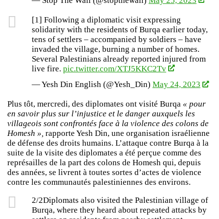
— Stop The Wall (@stopthewall)
May 25, 2023
[1] Following a diplomatic visit expressing
solidarity with the residents of Burqa earlier today,
tens of settlers – accompanied by soldiers – have
invaded the village, burning a number of homes.
Several Palestinians already reported injured from
live fire.
pic.twitter.com/XTJ5KKC2Tv
— Yesh Din English (@Yesh_Din)
May 24, 2023
Plus tôt, mercredi, des diplomates ont visité Burqa
« pour
en savoir plus sur l’injustice et le danger auxquels les
villageois sont confrontés face à la violence des colons de
Homesh »,
rapporte Yesh Din, une organisation israélienne
de défense des droits humains. L’attaque contre Burqa à la
suite de la visite des diplomates a été perçue comme des
représailles de la part des colons de Homesh qui, depuis
des années, se livrent à toutes sortes d’actes de violence
contre les communautés palestiniennes des environs.
2/2Diplomats also visited the Palestinian village of
Burqa, where they heard about repeated attacks by