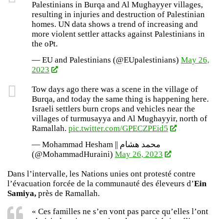
Palestinians in Burqa and Al Mughayyer villages,
resulting in injuries and destruction of Palestinian
homes. UN data shows a trend of increasing and
more violent settler attacks against Palestinians in
the oPt.
— EU and Palestinians (@EUpalestinians)
May 26,
2023
Tow days ago there was a scene in the village of
Burqa, and today the same thing is happening here.
Israeli settlers burn crops and vehicles near the
villages of turmusayya and Al Mughayyir, north of
Ramallah.
pic.twitter.com/GPECZPEid5
— Mohammad Hesham || محمد هشام
(@MohammadHuraini)
May 26, 2023
Dans l’intervalle, les Nations unies ont protesté contre
l’évacuation forcée de la communauté des éleveurs d’
Ein
Samiya,
près de Ramallah.
« Ces familles ne s’en vont pas parce qu’elles l’ont