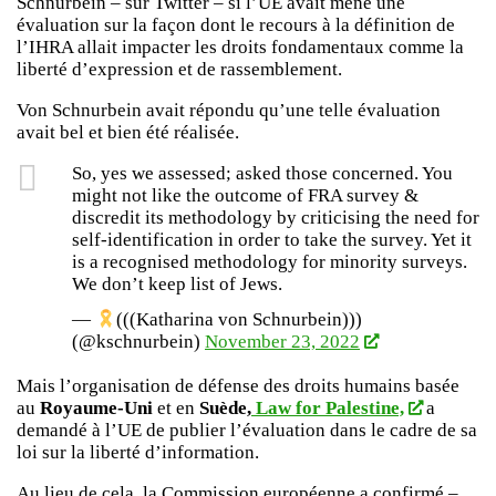
Schnurbein – sur Twitter – si l’UE avait mené une
évaluation sur la façon dont le recours à la définition de
l’IHRA allait impacter les droits fondamentaux comme la
liberté d’expression et de rassemblement.
Von Schnurbein avait répondu qu’une telle évaluation
avait bel et bien été réalisée.
So, yes we assessed; asked those concerned. You
might not like the outcome of FRA survey &
discredit its methodology by criticising the need for
self-identification in order to take the survey. Yet it
is a recognised methodology for minority surveys.
We don’t keep list of Jews.
—
(((Katharina von Schnurbein)))
(@kschnurbein)
November 23, 2022
Mais l’organisation de défense des droits humains basée
au
Royaume-Uni
et en
Suède,
Law for Palestine,
a
demandé à l’UE de publier l’évaluation dans le cadre de sa
loi sur la liberté d’information.
Au lieu de cela, la Commission européenne a confirmé –