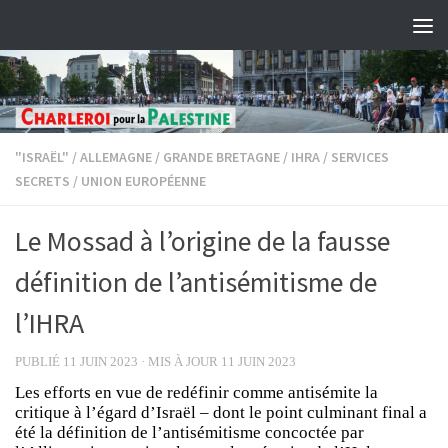
Skip to content
"ISRAËL"
/
ALLEMAGNE
/
GRANDE BRETAGNE
/
IHRA
/
SERVICES
SECRETS
/
UNION EUROPÉENNE
Le Mossad à l’origine de la fausse
définition de l’antisémitisme de
l’IHRA
PUBLIÉ
11 JUIN 2023
· MIS À JOUR
11 JUIN 2023
Les efforts en vue de redéfinir comme antisémite la
critique à l’égard d’Israël – dont le point culminant final a
été la définition de l’antisémitisme concoctée par