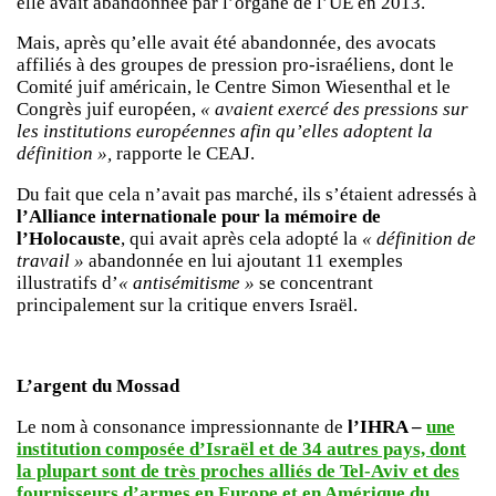
elle avait abandonnée par l’organe de l’UE en 2013.
Mais, après qu’elle avait été abandonnée, des avocats
affiliés à des groupes de pression pro-israéliens, dont le
Comité juif américain, le Centre Simon Wiesenthal et le
Congrès juif européen,
« avaient exercé des pressions sur
les institutions européennes afin qu’elles adoptent la
définition »,
rapporte le CEAJ.
Du fait que cela n’avait pas marché, ils s’étaient adressés à
l’Alliance internationale pour la mémoire de
l’Holocauste
, qui avait après cela adopté la
« définition de
travail »
abandonnée en lui ajoutant 11 exemples
illustratifs d’
« antisémitisme »
se concentrant
principalement sur la critique envers Israël.
L’argent du Mossad
Le nom à consonance impressionnante de
l’IHRA –
une
institution composée d’Israël et de 34 autres pays, dont
la plupart sont de très proches alliés de Tel-Aviv et des
fournisseurs d’armes en Europe et en Amérique du