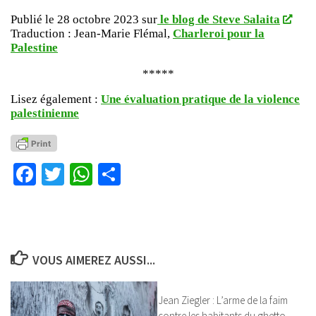
Publié le 28 octobre 2023 sur
le blog de Steve Salaita
Traduction : Jean-Marie Flémal,
Charleroi pour la
Palestine
*****
Lisez également :
Une évaluation pratique de la violence
palestinienne
Facebook
Twitter
WhatsApp
Partager
VOUS AIMEREZ AUSSI...
Jean Ziegler : L’arme de la faim
contre les habitants du ghetto