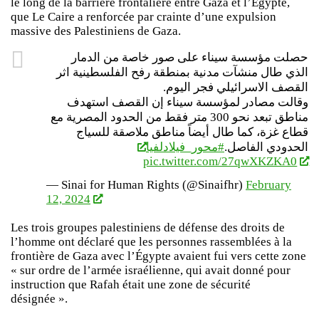
le long de la barrière frontalière entre Gaza et l’Égypte,
que Le Caire a renforcée par crainte d’une expulsion
massive des Palestiniens de Gaza.
حصلت مؤسسة سيناء على صور خاصة من الدمار
الذي طال منشآت مدنية بمنطقة رفح الفلسطينية اثر
القصف الاسرائيلي فجر اليوم.
وقالت مصادر لمؤسسة سيناء إن القصف استهدف
مناطق تبعد نحو 300 متر فقط من الحدود المصرية مع
قطاع غزة، كما طال أيضاً مناطق ملاصقة للسياج
الحدودي الفاصل.
#محور_فيلادلفيا
pic.twitter.com/27qwXKZKA0
— Sinai for Human Rights (@Sinaifhr)
February
12, 2024
Les trois groupes palestiniens de défense des droits de
l’homme ont déclaré que les personnes rassemblées à la
frontière de Gaza avec l’Égypte avaient fui vers cette zone
« sur ordre de l’armée israélienne, qui avait donné pour
instruction que Rafah était une zone de sécurité
désignée ».