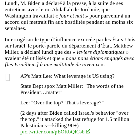
Lundi, M. Biden a déclaré à la presse, à la suite de ses
entretiens avec le roi Abdallah de Jordanie, que
Washington travaillait
« jour et nuit »
pour parvenir à un
accord qui mettrait fin aux hostilités pendant au moins six
semaines.
Interrogé sur le type d’influence exercée par les États-Unis
sur Israël, le porte-parole du département d’État, Matthew
Miller, a déclaré lundi que des
« leviers diplomatiques »
avaient été utilisés et que
« nous nous étions engagés avec
[les Israéliens] à une multitude de niveaux ».
AP's Matt Lee: What leverage is US using?
State Dept spox Matt Miller: "The words of the
President…matter"
Lee: "Over the top?' That's leverage?"
(2 days after Biden called Israel's behavior "over
the top," it attacked the last refuge for 1.5 million
Palestinians—killing 90+)
pic.twitter.com/pEOKbQlCsb