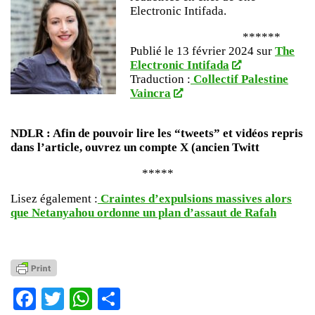
Electronic Intifada.
******
Publié le 13 février 2024 sur
The
El
e
c
t
r
onic Intifada
Traduction :
Collectif Palestine
Vaincra
NDLR : Afin de pouvoir lire les “tweets” et vidéos repris
dans l’article, ouvrez un compte X (ancien Twitt
*****
Lisez également :
Craintes d’expulsions massives alors
que Netanyahou ordonne un plan d’assaut de Rafah
Facebook
Twitter
WhatsApp
Partager