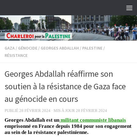
Skip to content
GAZA
/
GÉNOCIDE
/
GEORGES ABDALLAH
/
PALESTINE
/
RÉSISTANCE
Georges Abdallah réaffirme son
soutien à la résistance de Gaza face
au génocide en cours
PUBLIÉ
28 FÉVRIER 2024
· MIS À JOUR
28 FÉVRIER 2024
Georges Abdallah est un
militant communiste libanais
emprisonné en France depuis 1984 pour son engagement
au sein de la résistance palestinienne.