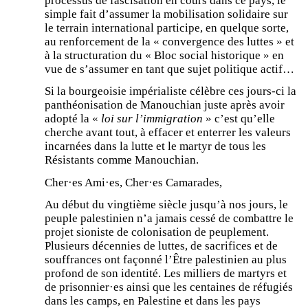
processus de fascisation en cours dans ce pays, le
simple fait d’assumer la mobilisation solidaire sur
le terrain international participe, en quelque sorte,
au renforcement de la « convergence des luttes » et
à la structuration du « Bloc social historique » en
vue de s’assumer en tant que sujet politique actif…
Si la bourgeoisie impérialiste célèbre ces jours-ci la
panthéonisation de Manouchian juste après avoir
adopté la «
loi sur l’immigration
» c’est qu’elle
cherche avant tout, à effacer et enterrer les valeurs
incarnées dans la lutte et le martyr de tous les
Résistants comme Manouchian.
Cher·es Ami·es, Cher·es Camarades,
Au début du vingtième siècle jusqu’à nos jours, le
peuple palestinien n’a jamais cessé de combattre le
projet sioniste de colonisation de peuplement.
Plusieurs décennies de luttes, de sacrifices et de
souffrances ont façonné l’Être palestinien au plus
profond de son identité. Les milliers de martyrs et
de prisonnier·es ainsi que les centaines de réfugiés
dans les camps, en Palestine et dans les pays