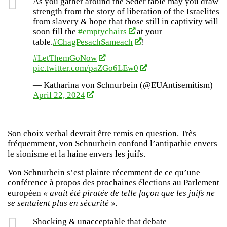
As you gather around the Seder table may you draw
strength from the story of liberation of the Israelites
from slavery & hope that those still in captivity will
soon fill the
#emptychairs
at your
table.
#ChagPesachSameach
!
#LetThemGoNow
pic.twitter.com/paZGo6LEw0
— Katharina von Schnurbein (@EUAntisemitism)
April 22, 2024
Son choix verbal devrait être remis en question. Très
fréquemment, von Schnurbein confond l’antipathie envers
le sionisme et la haine envers les juifs.
Von Schnurbein s’est plainte récemment de ce qu’une
conférence à propos des prochaines élections au Parlement
européen
« avait été piratée de telle façon que les juifs ne
se sentaient plus en sécurité ».
Shocking & unacceptable that debate