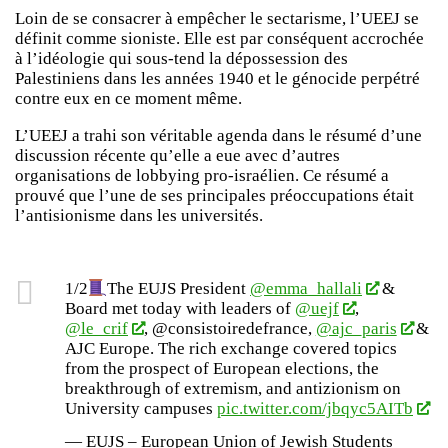
Loin de se consacrer à empêcher le sectarisme, l’UEEJ se
définit comme sioniste. Elle est par conséquent accrochée
à l’idéologie qui sous-tend la dépossession des
Palestiniens dans les années 1940 et le génocide perpétré
contre eux en ce moment même.
L’UEEJ a trahi son véritable agenda dans le résumé d’une
discussion récente qu’elle a eue avec d’autres
organisations de lobbying pro-israélien. Ce résumé a
prouvé que l’une de ses principales préoccupations était
l’antisionisme dans les universités.
1/2
The EUJS President
@emma_hallali
&
Board met today with leaders of
@uejf
,
@le_crif
, @consistoiredefrance,
@ajc_paris
&
AJC Europe. The rich exchange covered topics
from the prospect of European elections, the
breakthrough of extremism, and antizionism on
University campuses
pic.twitter.com/jbqyc5AITb
— EUJS – European Union of Jewish Students