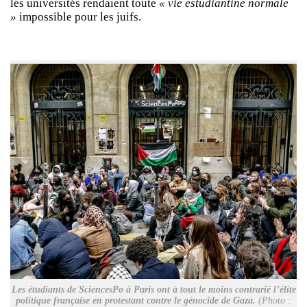
les universités rendaient toute
« vie estudiantine normale
»
impossible pour les juifs.
Les étudiants de SciencesPo à Paris ont à tout le moins contrarié l’élite
politique française en protestant contre le génocide de Gaza.
(Photo :