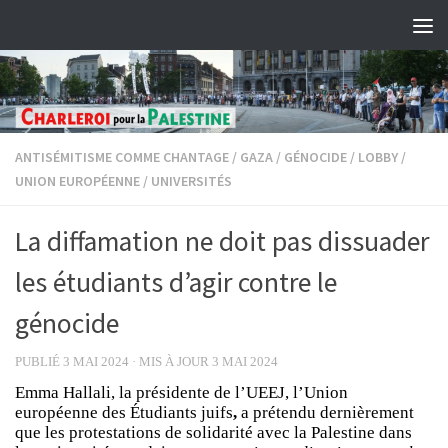
Skip to content
ANTISÉMITISME COMME CHANTAGE
/
GAZA
/
GÉNOCIDE
/
LOBBY
/
UNION EUROPÉENNE
/
UNIVERSITÉS
La diffamation ne doit pas dissuader
les étudiants d’agir contre le
génocide
PUBLIÉ
3 MAI 2024
· MIS À JOUR
3 MAI 2024
Emma Hallali, la présidente de l’UEEJ, l’Union
européenne des Étudiants juifs
,
a prétendu dernièrement
que les protestations de solidarité avec la Palestine dans