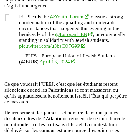
s’agit d’une urgence.
EUJS calls the
@Youth_Forum
to issue a strong
condemnation of the appalling and intolerable
circumstances that happened this evening in the
hemicycle of the
@Europarl_EN
, unequivocally
standing in solidarity with Jewish students.
pic.twitter.com/u3bsCO7G9P
— EUJS – European Union of Jewish Students
(@EUJS)
April 13, 2024
Ce que voudrait l’UEEJ, c’est que les étudiants restent
silencieux quand les Palestiniens se font massacrer, ou
qu’ils applaudissent benoîtement Israël, l’État qui perpètre
ce massacre.
Heureusement, les jeunes – et nombre de moins jeunes –
des deux côtés de l’Atlantique refusent de se faire harceler
ou intimider par les partisans d’Israël. La contestation
déployée sur les campus est une source d’espoir en ces