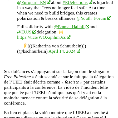
@Europarl_EN
about
#EUelections
is hijacked
in a way that Jews no longer feel safe. At a time
when we need to build bridges, this creates
polarization & breaks alliances
@Youth_Forum
Full solidarity with
@Emma_Hallali
and
@EUJS
delegation.
https://t.co/WOXqnhm0cs
—
(((Katharina von Schnurbein)))
(@kschnurbein)
April 14, 2024
Ses doléances s’appuyaient sur la façon dont le slogan
«
Free Palestine
» était scandé et sur le fait que la délégation
de l’UEEJ était décrite comme
« fasciste »
par certains
participants à la conférence. La vidéo de l’incident telle
que postée par l’UEEJ n’indique pas qu’il y ait eu la
moindre menace contre la sécurité de sa délégation à la
conférence.
En lieu et place, la vidéo montre que l’UEEJ a cherché à
noyer une discussion sur la situation à Gaza, même s’il