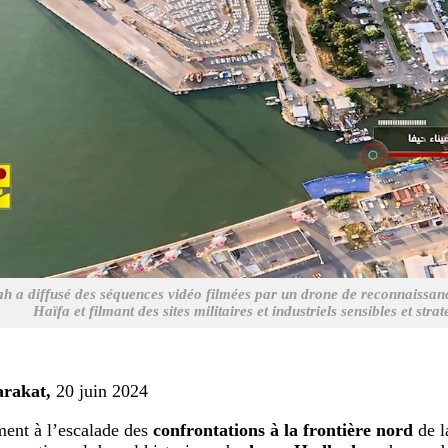
h a diffusé des séquences vidéo filmées par un drone de reconnaissanc
Haïfa et filmant des sites militaires et industriels sensibles et stra
arakat,
20 juin 2024
ent à l’escalade des
confrontations à la frontière nord
de l