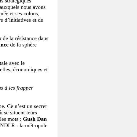
ns stratégiques
s auxquels nous avons
rmée et ses colons,
e d’initiatives et de
p de la résistance dans
ance
de la sphère
tale avec le
ielles, économiques et
as à les frapper
e. Ce n’est un secret
ù se situent leurs
ples mots :
Gush Dan
. (NDLR : la métropole