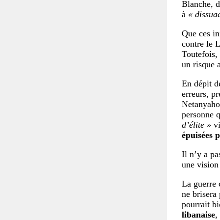
Blanche, d
à
« dissuad
Que ces in
contre le 
Toutefois, 
un risque 
En dépit de
erreurs, p
Netanyahou
personne q
d’élite »
vi
épuisées 
Il n’y a pa
une vision 
La guerre c
ne brisera
pourrait b
libanaise
,