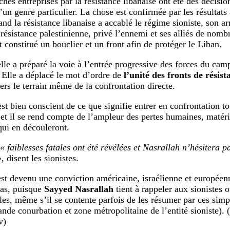
hes entreprises par la résistance libanaise ont été des décisio
d’un genre particulier. La chose est confirmée par les résultat
and la résistance libanaise a accablé le régime sioniste, son a
résistance palestinienne, privé l’ennemi et ses alliés de nombr
t constitué un bouclier et un front afin de protéger le Liban.
elle a préparé la voie à l’entrée progressive des forces du cam
. Elle a déplacé le mot d’ordre de
l’unité des fronts de résist
vers le terrain même de la confrontation directe.
st bien conscient de ce que signifie entrer en confrontation to
et il se rend compte de l’ampleur des pertes humaines, matér
 qui en découleront.
« faiblesses fatales ont été révélées et Nasrallah n’hésitera p
»,
disent les sionistes.
est devenu une conviction américaine, israélienne et européenn
cas, puisque
Sayyed Nasrallah
tient à rappeler aux sionistes o
bles, même s’il se contente parfois de les résumer par ces sim
rande conurbation et zone métropolitaine de l’entité sioniste)
v)