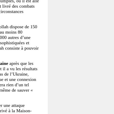
tiples, où il est allé
t livré des combats
 circonstances
ollah dispose de 150
d’au moins 80
 000 autres d’une
sophistiquées et
lah consiste à pouvoir
raine
après que les
 il a vu les résultats
cas de l’Ukraine,
ue et une connexion
era rien d’un tel
à même de sauver
«
er une attaque
rivé à la Maison-