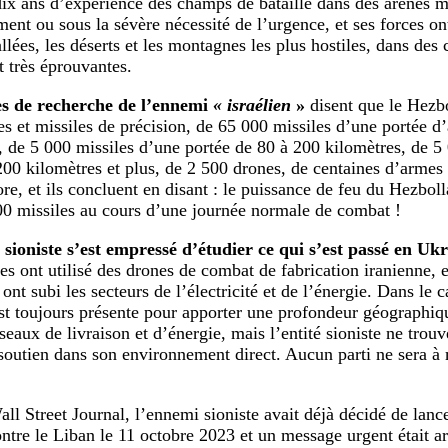
ix ans d’expérience des champs de bataille dans des arènes mul
ment ou sous la sévère nécessité de l’urgence, et ses forces on
llées, les déserts et les montagnes les plus hostiles, dans des
et très éprouvantes.
es de recherche de l’ennemi
« israélien
»
disent que le Hezb
es et missiles de précision, de 65 000 missiles d’une portée 
, de 5 000 missiles d’une portée de 80 à 200 kilomètres, de 5
200 kilomètres et plus, de 2 500 drones, de centaines d’armes 
ore, et ils concluent en disant : le puissance de feu du Hezbol
00 missiles au cours d’une journée normale de combat !
sioniste s’est empressé d’étudier ce qui s’est passé en Uk
es ont utilisé des drones de combat de fabrication iranienne, et
ont subi les secteurs de l’électricité et de l’énergie. Dans le 
st toujours présente pour apporter une profondeur géographiq
seaux de livraison et d’énergie, mais l’entité sioniste ne trouv
soutien dans son environnement direct. Aucun parti ne sera 
all Street Journal, l’ennemi sioniste avait déjà décidé de lanc
ntre le Liban le 11 octobre 2023 et un message urgent était ar