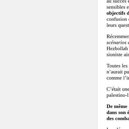
au succès 
sensibles 
objectifs
confusion 
leurs quest
Récemment,
scénarios 
Hezbollah 
sioniste ai
Toutes les
n’aurait pu
comme l’i
C’était un
palestino-
De même q
dans son é
des comba