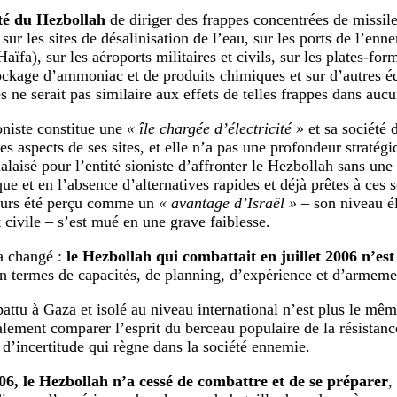
té du Hezbollah
de diriger des frappes concentrées de missile
 sur les sites de désalinisation de l’eau, sur les ports de l’enn
Haïfa), sur les aéroports militaires et civils, sur les plates-for
tockage d’ammoniac et de produits chimiques et sur d’autres 
s ne serait pas similaire aux effets de telles frappes dans auc
ioniste constitue une
« île chargée d’électricité »
et sa société 
es aspects de ses sites, et elle n’a pas une profondeur stratégi
alaisé pour l’entité sioniste d’affronter le Hezbollah sans une
e et en l’absence d’alternatives rapides et déjà prêtes à ces s
ours été perçu comme un
« avantage d’Israël »
– son niveau é
t civile – s’est mué en une grave faiblesse.
a changé :
le Hezbollah qui combattait en juillet 2006 n’est
en termes de capacités, de planning, d’expérience et d’armeme
attu à Gaza et isolé au niveau international n’est plus le mê
lement comparer l’esprit du berceau populaire de la résistanc
t d’incertitude qui règne dans la société ennemie.
06, le Hezbollah n’a cessé de combattre et de se préparer
,