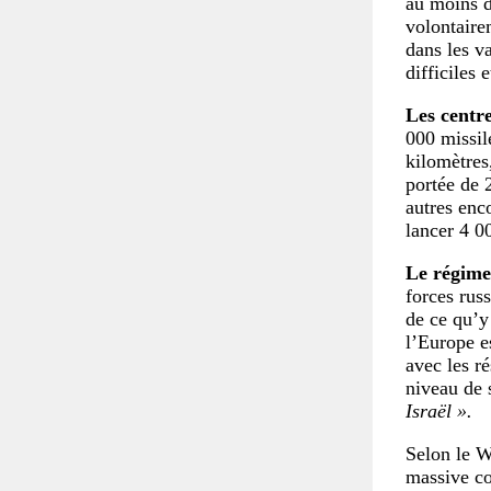
au moins d
volontaire
dans les va
difficiles 
Les centr
000 missil
kilomètres
portée de 
autres enc
lancer 4 0
Le régime 
forces russ
de ce qu’y 
l’Europe e
avec les ré
niveau de 
Israël ».
Selon le W
massive co