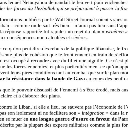
ans lequel Netanyahou demandait le feu vert pour enclencher 
er les forces du Hezbollah qui se préparaient à passer la fron
formations publiées par le Wall Street Journal soient vraies ou
Liban – comme on le sait très bien – n’aura pas lieu sans l’ap
la réponse rapportée fut rapide : un rejet du plan
« israélien »
aux conséquences non calculées et sévères.
 ce qu’on peut dire des rebuts de la politique libanaise, le fr
résente plus de cohésion que le front ennemi en train de s’effo
 est occupé à recoudre avec du fil et une aiguille. Ce n’est p
ue les forces ennemies, et plus particulièrement ce qu’on app
vent leurs pires conditions tant au combat que sur le plan mor
par la résistance dans la bande de Gaza
au cours des neuf de
s que le pouvoir dissuasif de l’ennemi à s’être érodé, mais aus
claire et à élaborer des plans.
ontre le Liban, si elle a lieu, ne sauvera pas l’économie de l’en
 pas son isolement ni ne facilitera son
« intégration »
dans la r
ien se muer en
une longue guerre d’usure en faveur de l’arm
 décrite par la plupart des experts militaires comme la plus fo