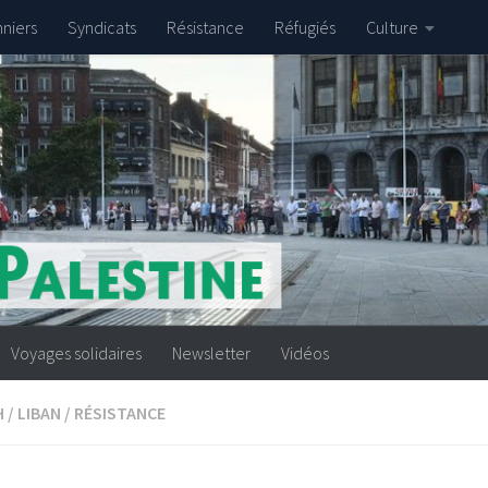
nniers
Syndicats
Résistance
Réfugiés
Culture
Voyages solidaires
Newsletter
Vidéos
H
/
LIBAN
/
RÉSISTANCE