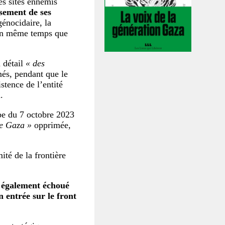
s sites ennemis
ssement de ses
génocidaire, la
t en même temps que
 détail
« des
més, pendant que le
tence de l’entité
.
ube du 7 octobre 2023
e Gaza »
opprimée,
ité de la frontière
a également échoué
n entrée sur le front