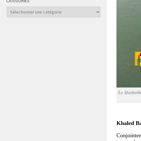
CATÉGORIES
Catégories
Le Hezbolla
Khaled B
Conjointem