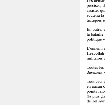
Les démarc
précises, 
assisté, qu
soutenu la 
tactiques e
En outre, 
la bataille
politique 
L’ennemi e
Hezbollah 
militaires
Toutes les
durement 
Tout ceci 
en aucun 
points fai
(la plus g
de Tel Avi