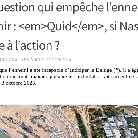
uestion qui empêche l’enn
ir : <em>Quid</em>, si Nas
 à l’action ?
JUIN 2024
· MIS À JOUR
25 JUIN 2024
e l’ennemi a été incapable d’anticiper le Déluge (*), il a é
ion du front libanais, puisque le Hezbollah a fait son entrée s
 8 octobre 2023.