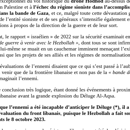
exceptionnel du vol historique du
drone Hodhod
au-dessus de
en Palestine et à
l’échec du régime sioniste dans l’accompli
 dans la bande de Gaza
, et ce, malgré toute cette dévastation 
de l’entité sioniste et de ses généraux s’intensifie égalemen
ions à propos de la direction de la guerre et de leur sort.
 le rapport « israélien » de 2022 sur la sécurité examinait en
de guerre à venir avec le Hezbollah »
, dont tous se sont infir
lui-même se muait en un cauchemar imminent menaçant l’exis
nsi que les projets de ses alliés et les régimes de normalisation
 évaluations de l’ennemi disaient que ce qui s’est passé à l’a
 venir que de la frontière libanaise et non pas de la
« bande d
maginait l’ennemi.
e conclusion très logique, étant donné les événements à proxim
libanaise avant la grande explosion du Déluge Al-Aqsa.
ue l’ennemi a été incapable d’anticiper le Déluge (*), il 
valuation du front libanais
,
puisque le Hezbollah a fait so
ts le 8 octobre 2023.