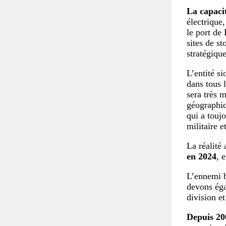
La capaci
électrique,
le port de 
sites de s
stratégique
L’entité s
dans tous l
sera très m
géographiqu
qui a touj
militaire e
La réalité 
en 2024
, 
L’ennemi b
devons éga
division e
Depuis 20