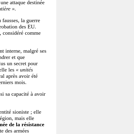
une attaque destinée
tière ».
 fausses, la guerre
probation des EU.
, considéré comme
ont interne, malgré ses
ndrer et que
lus un secret pour
elle les
« unités
al après avoir été
rniers mois.
si sa capacité à avoir
tité sioniste ; elle
égion, mais elle
ée de la résistance
rte des armées