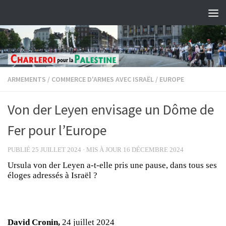
Skip to content
ARMEMENTS
/
COMMERCE D'ARMES AVEC ISRAËL
/
EUROPE
Von der Leyen envisage un Dôme de
Fer pour l’Europe
PUBLIÉ
25 JUILLET 2024
· MIS À JOUR
16 DÉCEMBRE 2024
Ursula von der Leyen a-t-elle pris une pause, dans tous ses
éloges adressés à Israël ?
David Cronin,
24 juillet 2024