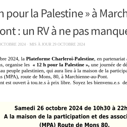
 h pour la Palestine » à Mar
ont : un RV à ne pas manque
OCTOBRE 2024
· MIS À JOUR
29 OCTOBRE 2024
bre 2024, la
Plateforme Charleroi-Palestine
, en partenaria
ns, organise les
« 12 h pour la Palestine »,
une journée de dé
au peuple palestinien, qui aura lieu à la maison de la particip
ns (MPA), route de Mons, 80, à Marchienne-au-Pont.
t est ouvert à tou.te.s à prix libre. Soyez les bienvenu.e.s d