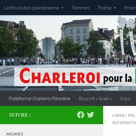
La Révolution palestinienne
Femmes
Poésie
Priso
Skip to content
Plateforme Charleroi-Palestine
Boycott « Israël »
Expo
LIBAN
/
PAL
SUIVRE :
INTERNATI
ARCHIVES