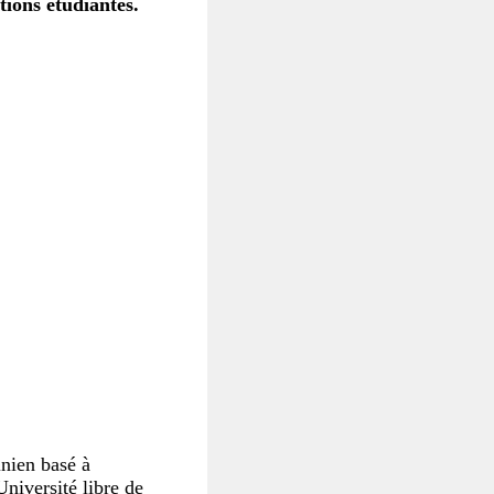
tions étudiantes.
inien basé à
niversité libre de