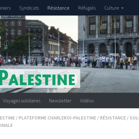
nniers
Syndicats
Résistance
Réfugiés
Culture
Voyages solidaires
Newsletter
Vidéos
ESTINE
/
PLATEFORME CHARLEROI-PALESTINE
/
RÉSISTANCE
/
SOL
ONALE