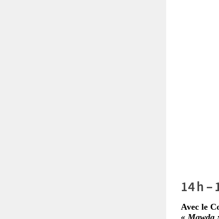
14 h – 
Avec le C
« Mawda :