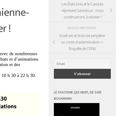
Les États-Unis et le Canada
chienne-
répriment Samidoun : nous
continuerons à résister !
r !
ARTICLE PRÉCÉDENT
Israël est en train de perpétrer
un crime d’extermination —
Enquête de l’ONU
t avec de nombreuses
bats et d’animations
ation et des
e 10 h 30 à 22 h 30.
LE FASCISME QUI VIENT, DE SAÏD
BOUAMAMA