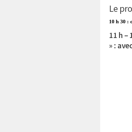
Le pr
10 h 30 : 
11 h – 
» : av