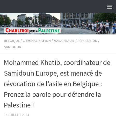
Skip to content
BELGIQUE
/
CRIMINALISATION
/
MASAR BADIL
/
RÉPRESSION
/
SAMIDOUN
Mohammed Khatib, coordinateur de
Samidoun Europe, est menacé de
révocation de l’asile en Belgique :
Prenez la parole pour défendre la
Palestine !
16 JUILLET 2024