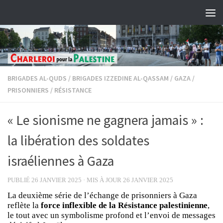
Skip to content
BRIGADES AL-QUDS
/
BRIGADES IZZEDINE AL-QASSAM
/
GAZA
/
PRISONNIERS
/
RÉSISTANCE
« Le sionisme ne gagnera jamais » :
la libération des soldates
israéliennes à Gaza
PUBLIÉ
26 JANVIER 2025
· MIS À JOUR
26 JANVIER 2025
La deuxième série de l’échange de prisonniers à Gaza
reflète la
force inflexible de la Résistance palestinienne
,
le tout avec un symbolisme profond et l’envoi de messages