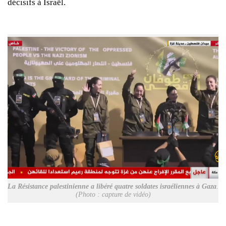
décisifs à Israël.
La Résistance palestinienne a libéré quatre soldates israéliennes à Gaza
.
(Photo : capture de vidéo)