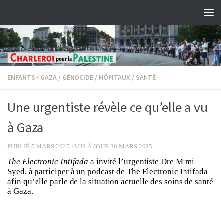
Skip to content
ENFANTS
/
GAZA
/
GÉNOCIDE
/
HÔPITAUX
/
SANTÉ
Une urgentiste révèle ce qu’elle a vu
à Gaza
PUBLIÉ
5 MARS 2025
· MIS À JOUR
20 MARS 2025
The Electronic Intifada
a invité l’urgentiste Dre Mimi
Syed, à participer à un podcast de The Electronic Intifada
afin qu’elle parle de la situation actuelle des soins de santé
à Gaza.