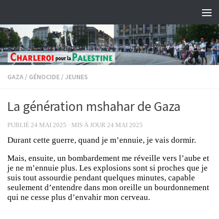
Skip to content
GAZA
/
GÉNOCIDE
/
JEUNES
La génération mshahar de Gaza
PUBLIÉ
24 MAI 2025
· MIS À JOUR
24 MAI 2025
Durant cette guerre, quand je m’ennuie, je vais dormir.
Mais, ensuite, un bombardement me réveille vers l’aube et
je ne m’ennuie plus. Les explosions sont si proches que je
suis tout assourdie pendant quelques minutes, capable
seulement d’entendre dans mon oreille un bourdonnement
qui ne cesse plus d’envahir mon cerveau.