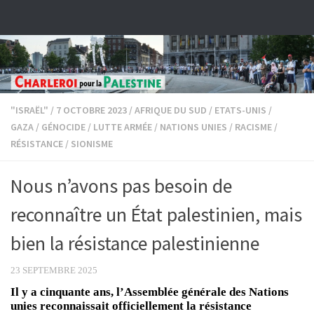
Skip to content
"ISRAËL"
/
7 OCTOBRE 2023
/
AFRIQUE DU SUD
/
ETATS-UNIS
/
GAZA
/
GÉNOCIDE
/
LUTTE ARMÉE
/
NATIONS UNIES
/
RACISME
/
RÉSISTANCE
/
SIONISME
Nous n’avons pas besoin de
reconnaître un État palestinien, mais
bien la résistance palestinienne
23 SEPTEMBRE 2025
Il y a cinquante ans, l’Assemblée générale des Nations
unies reconnaissait officiellement la résistance