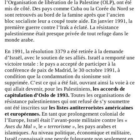
l’Organisation de libération de la Palestine (OLP), ont été
mis de côté. Des pays comme Cuba ou la Corée du Nord se
sont retrouvés au bord de la famine après que l’ancien
bloc socialiste leur a coupé toute aide. En janvier 1991, la
première guerre contre l’Irak a éclaté. La résistance
palestinienne était presque privée de tout refuge dans le
monde arabe.
En 1991, la résolution 3379 a été retirée à la demande
d’Israël, avec le soutien de ses alliés. Israël a remporté une
victoire totale : le pays a accepté de participer à la
conférence de paix de Madrid, le 30 octobre 1991, à
condition que la condamnation du sionisme soit
supprimée. C’est ce qui a été fait, ouvrant ainsi la voie à ce
qui allait devenir, pour les Palestiniens,
les accords de
capitulation d’Oslo de 1993.
Toutes les organisations de
résistance palestiniennes qui ont refusé de s’y soumettre
ont été inscrites sur
les listes antiterroristes américaines
et européennes.
En tant que prolongement colonial de
l’Europe, Israël était l’avant-poste militaire contre les
«
Axes du Mal »,
le
« terrorisme »
, les pays arabes et
islamiques. Au niveau politique, économique et militaire,
Israël connaissait une percée fulgurante non seulement en