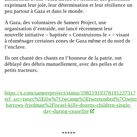
exprimant leur joie, leur détermination et leur résilience un
peu partout à Gaza et dans le monde.
À Gaza, des volontaires de Sameer Project, une
organisation d’entraide, ont lancé récemment leur
nouvelle initiative – baptisée « Construisons-le » – visant
à réaménager certaines zones de Gaza même et du nord de
l’enclave.
Ils ont chanté des chants en l’honneur de la patrie, ont
déblayé des débris manuellement, avec des pelles et de
petits tracteurs.
https://x.com/sameerproject/status/1982191937819123731?
ref_src=twsrc%5Etfw%7Ctwcamp%5Etweetembed%7Ctwter
barrows-friedman%2Fisrael-kills-dozens-children-single-
day-during-ceasefire
*****