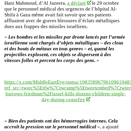
Hani Mahmoud, d’Al Jazeera,
a déclaré
le 29 octobre
que le personnel médical des urgences de l’hôpital Al-
Shifa à Gaza même avait fait savoir que ses patients
affluaient avec de graves blessures d’éclats métalliques
dues aux frappes des missiles israéliens.
«
Les bombes et les missiles par drone lancés par l’armée
israélienne sont chargés d’objets métalliques – des clous
et des bouts de métaux en tous genres – et, quand les
projectiles explosent, ces objets se dispersent à des
vitesses folles et percent les corps des gens.
»
https://x.com/MiddleEastEye/status/1983589679610961948
ref_src=twsrc%5Etfw%7Ctwcamp%5Etweetembed%7Ctwter
barrows-friedman%2Fisrael-kills-dozens-children-single-
day-during-ceasefire
«
Bien des patients ont des hémorragies internes. Cela
accroît la pression sur le personnel médical
», a ajouté