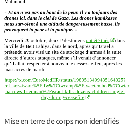
Mahmoud.
«
Et on n’est pas au bout de la peur. Il y a toujours des
drones ici, dans le ciel de Gaza. Les drones kamikazes
nous survolent à une altitude dangereusement basse, ils
provoquent la peur et la panique.
»
Mercredi 29 octobre, deux Palestiniens
ont été tués
dans
la ville de Beit Lahiya, dans le nord, après qu’Israël a
prétendu avoir visé un site de stockage d’armes à la suite
directe d’autres attaques, même s’il venait d’annoncer
qu’il allait respecter à nouveau le cessez-le-feu, après les
massacres de mardi.
https://x.com/EuroMedHR/status/1983513409485164825?
ref_src=twsrc%5Etfw%7Ctwcamp%5Etweetembed%7Ctwter
barrows-friedman%2Fisrael-kills-dozens-children-single-
day-during-ceasefire
Mise en terre de corps non identifiés