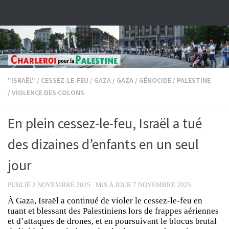
Skip to content
"ISRAËL"
/
CESSEZ-LE-FEU
/
GAZA
/
GAZA
/
GÉNOCIDE
/
PALESTINE
/
VIOLENCE DES COLONS
En plein cessez-le-feu, Israël a tué
des dizaines d’enfants en un seul
jour
PUBLIÉ
2 NOVEMBRE 2025
· MIS À JOUR
7 NOVEMBRE 2025
À Gaza, Israël a continué de violer le cessez-le-feu en
tuant et blessant des Palestiniens lors de frappes aériennes
et d’attaques de drones, et en poursuivant le blocus brutal