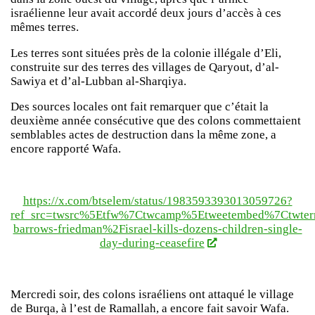
israélienne leur avait accordé deux jours d’accès à ces
mêmes terres.
Les terres sont situées près de la colonie illégale d’Eli,
construite sur des terres des villages de Qaryout, d’al-
Sawiya et d’al-Lubban al-Sharqiya.
Des sources locales ont fait remarquer que c’était la
deuxième année consécutive que des colons commettaient
semblables actes de destruction dans la même zone, a
encore rapporté Wafa.
https://x.com/btselem/status/1983593393013059726?
ref_src=twsrc%5Etfw%7Ctwcamp%5Etweetembed%7Ctwter
barrows-friedman%2Fisrael-kills-dozens-children-single-
day-during-ceasefire
Mercredi soir, des colons israéliens ont attaqué le village
de Burqa, à l’est de Ramallah, a encore fait savoir Wafa.