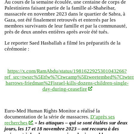
Au cours de la semaine écoulée, une centaine de corps de
Palestiniens faisant partie de la famille al-Shaheibar,
massacrée en novembre 2023 dans le quartier de Sabra, à
Gaza, ont été finalement retrouvés et enterrés par les
membres survivants de leur famille et par la communauté,
près de deux années entières après avoir été tués.
Le reporter Saed Hasballah a filmé les préparatifs de la
cérémonie :
https://x.com/RamAbdu/status/1981622925301043266?
ref_src=twsrc%5Etfw%7Ctwcamp%5Etweetembed%7Ctwter
barrows-friedman%2Fisrael-kills-dozens-children-single-
day-during-ceasefire
Euro-Med Human Rights Monitor a réalisé la
documentation de la série de massacres.
D’après ses
recherches
, «
les attaques – qui se sont étalées sur deux
jours, les 17 et 18 novembre 2023 – ont recouru à des