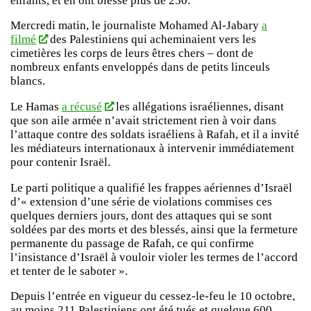
enfants, et en ont blessé plus de 250.
Mercredi matin, le journaliste Mohamed Al-Jabary
a
filmé
des Palestiniens qui acheminaient vers les
cimetières les corps de leurs êtres chers – dont de
nombreux enfants enveloppés dans de petits linceuls
blancs.
Le Hamas
a récusé
les allégations israéliennes, disant
que son aile armée n’avait strictement rien à voir dans
l’attaque contre des soldats israéliens à Rafah, et il a invité
les médiateurs internationaux à intervenir immédiatement
pour contenir Israël.
Le parti politique a qualifié les frappes aériennes d’Israël
d’« extension d’une série de violations commises ces
quelques derniers jours, dont des attaques qui se sont
soldées par des morts et des blessés, ainsi que la fermeture
permanente du passage de Rafah, ce qui confirme
l’insistance d’Israël à vouloir violer les termes de l’accord
et tenter de le saboter ».
Depuis l’entrée en vigueur du cessez-le-feu le 10 octobre,
au moins 211 Palestiniens ont été tués et quelque 600