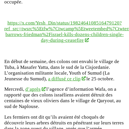
occupée.
https://x.com/Yesh_Din/status/1982464108516479120?
ref_src=twsrc%5Etfw%7Ctwcamp%5Etweetembed%7Ctwter
barrows-friedman%2Fisrael-kills-dozens-children-single-
day-during-ceasefire
En début de semaine, des colons ont envahi le village de
Tuba, à Masafer Yatta, dans le sud de la Cisjordanie.
L’organisation militante locale, Youth of Sumud (La
Jeunesse du Sumud),
a diffusé ce clip
le 25 octobre.
Mercredi,
d’après
l’agence d’information Wafa, on a
rapporté que des colons israéliens avaient détruit des
centaines de vieux oliviers dans le village de Qaryout, au
sud de Naplouse.
Les fermiers ont dit qu’ils avaient été choqués de
découvrir leurs arbres détruits en pénétrant sur leurs terres
dans la zone ouest du village, après que l’armée