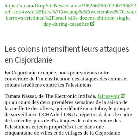
https://x.com/DropSiteNews/status/1982862662020079685?
ref_src=twsrc%5Etfw%7Ctwcamp%5Etweetembed%7Ctwter
barrows-friedman%2Fisrael-kills-dozens-children-single-
day-during-ceasefire
Les colons intensifient leurs attaques
en Cisjordanie
En Cisjordanie occupée, nous poursuivons notre
couverture de l’intensification des attaques des colons et
soldats israéliens contre les Palestiniens.
Tamara Nassar, de The Electronic Intifada,
fait savoir
qu’au cours des deux premières semaines de la saison de
la cueillette des olives, qui a débuté en octobre, le groupe
de surveillance OCHA de l’ONU a répertorié, dans le cadre
de la récolte, plus de 85 attaques de colons contre des
Palestiniens et leurs propriétés et ce, dans une
cinquantaine de villes et de villages de la Cisjordanie