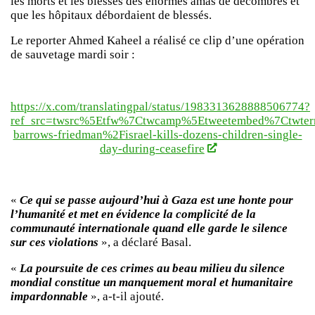
les morts et les blessés des énormes amas de décombres et
que les hôpitaux débordaient de blessés.
Le reporter Ahmed Kaheel a réalisé ce clip d’une opération
de sauvetage mardi soir :
https://x.com/translatingpal/status/1983313628888506774?
ref_src=twsrc%5Etfw%7Ctwcamp%5Etweetembed%7Ctwter
barrows-friedman%2Fisrael-kills-dozens-children-single-
day-during-ceasefire
«
Ce qui se passe aujourd’hui à Gaza est une honte pour
l’humanité et met en évidence la complicité de la
communauté internationale quand elle garde le silence
sur ces violations
», a déclaré Basal.
«
La poursuite de ces crimes au beau milieu du silence
mondial constitue un manquement moral et humanitaire
impardonnable
», a-t-il ajouté.