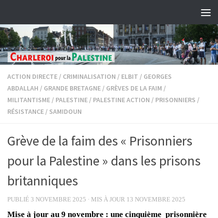
Skip to content
ACTION DIRECTE
/
CRIMINALISATION
/
ELBIT
/
GEORGES
ABDALLAH
/
GRANDE BRETAGNE
/
GRÈVES DE LA FAIM
/
MILITANTISME
/
PALESTINE
/
PALESTINE ACTION
/
PRISONNIERS
/
RÉSISTANCE
/
SAMIDOUN
Grève de la faim des « Prisonniers
pour la Palestine » dans les prisons
britanniques
PUBLIÉ
3 NOVEMBRE 2025
· MIS À JOUR
13 NOVEMBRE 2025
Mise à jour au 9 novembre : une cinquième prisonnière