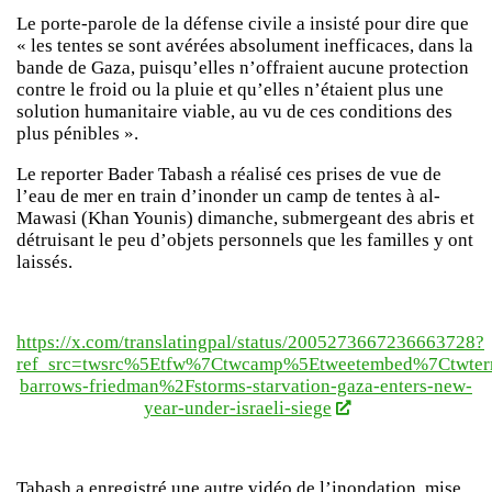
Le porte-parole de la défense civile a insisté pour dire que
« les tentes se sont avérées absolument inefficaces, dans la
bande de Gaza, puisqu’elles n’offraient aucune protection
contre le froid ou la pluie et qu’elles n’étaient plus une
solution humanitaire viable, au vu de ces conditions des
plus pénibles ».
Le reporter Bader Tabash a réalisé ces prises de vue de
l’eau de mer en train d’inonder un camp de tentes à al-
Mawasi (Khan Younis) dimanche, submergeant des abris et
détruisant le peu d’objets personnels que les familles y ont
laissés.
https://x.com/translatingpal/status/2005273667236663728?
ref_src=twsrc%5Etfw%7Ctwcamp%5Etweetembed%7Ctwter
barrows-friedman%2Fstorms-starvation-gaza-enters-new-
year-under-israeli-siege
Tabash a enregistré une autre vidéo de l’inondation, mise