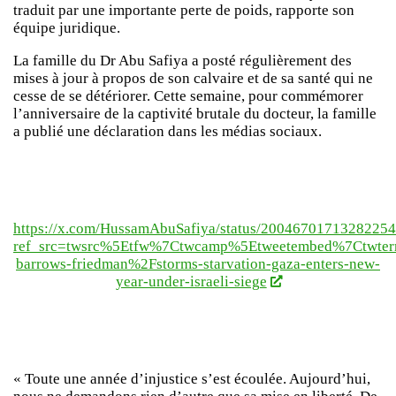
traduit par une importante perte de poids, rapporte son
équipe juridique.
La famille du Dr Abu Safiya a posté régulièrement des
mises à jour à propos de son calvaire et de sa santé qui ne
cesse de se détériorer. Cette semaine, pour commémorer
l’anniversaire de la captivité brutale du docteur, la famille
a publié une déclaration dans les médias sociaux.
https://x.com/HussamAbuSafiya/status/2004670171328225
ref_src=twsrc%5Etfw%7Ctwcamp%5Etweetembed%7Ctwter
barrows-friedman%2Fstorms-starvation-gaza-enters-new-
year-under-israeli-siege
« Toute une année d’injustice s’est écoulée. Aujourd’hui,