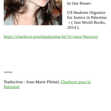
In Our Power:
US Students Organize
for Justice in Palestine
» ( Just World Books,
2014 ).
https://charleroi-pourlapalestine.be/?s=nora+barrows
°°°°°
Traduction : Jean-Marie Flémal,
Charleroi pour la
Palestine