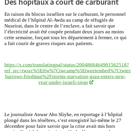
Des hôpitaux à court de carburant
En raison du blocus israélien sur le carburant, le personnel
médical de l’hôpital Al-Awda au camp de réfugiés de
Nuseirat, dans le centre de l’enclave, a fait savoir que
l’électricité avait été coupée pendant deux jours au moins
cette semaine, forçant tous les département à fermer, ce qui
a fait courir de graves risques aux patients.
https://x.com/translatingpal/status/2004868464901562518?
ref_src=twsrc%5Etfw%7Ctwcamp%5Etweetembed%7Ctwter
barrows-friedman%2Fstorms-starvation-gaza-enters-new-
year-under-israeli-siege
Le journaliste Anwar Abo Sliyhe, en reportage à l’hôpital
plongé dans les ténèbres, s’est enregistré lui-même le 27
décembre pour faire savoir que la crise avait mis hors