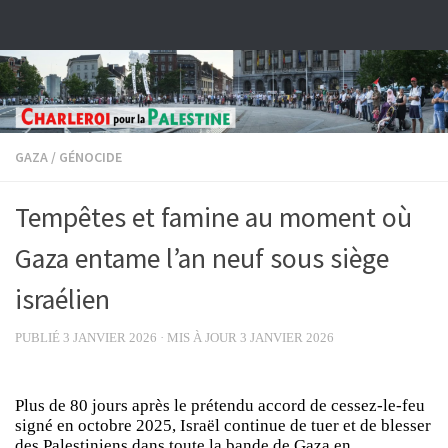
Skip to content
GAZA
/
GÉNOCIDE
Tempêtes et famine au moment où
Gaza entame l’an neuf sous siège
israélien
PUBLIÉ
3 JANVIER 2026
· MIS À JOUR
3 JANVIER 2026
Plus de 80 jours après le prétendu accord de cessez-le-feu
signé en octobre 2025, Israël continue de tuer et de blesser
des Palestiniens dans toute la bande de Gaza en