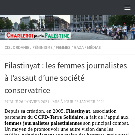
Skip to content
CISJORDANIE
/
FÉMINISME
/
FEMMES
/
GAZA
/
MÉDIAS
Filastinyat : les femmes journalistes
à l’assaut d’une société
conservatrice
PUBLIÉ
26 JANVIER 2021
· MIS À JOUR
26 JANVIER 2021
Depuis sa création, en 2005,
Filastinyat,
association
partenaire du
CCFD-Terre Solidaire,
a fait de l’appui aux
femmes journalistes palestiniennes
son principal combat.
Un moyen de promouvoir une autre vision dans les