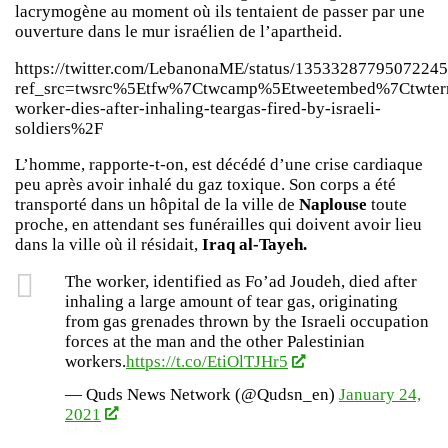
lacrymogène au moment où ils tentaient de passer par une
ouverture dans le mur israélien de l’apartheid.
https://twitter.com/LebanonaME/status/1353328779507224
ref_src=twsrc%5Etfw%7Ctwcamp%5Etweetembed%7Ctwter
worker-dies-after-inhaling-teargas-fired-by-israeli-
soldiers%2F
L’homme, rapporte-t-on, est décédé d’une crise cardiaque
peu après avoir inhalé du gaz toxique. Son corps a été
transporté dans un hôpital de la ville de
Naplouse
toute
proche, en attendant ses funérailles qui doivent avoir lieu
dans la ville où il résidait,
Iraq al-Tayeh.
The worker, identified as Fo’ad Joudeh, died after
inhaling a large amount of tear gas, originating
from gas grenades thrown by the Israeli occupation
forces at the man and the other Palestinian
workers.
https://t.co/EtiOlTJHr5
— Quds News Network (@Qudsn_en)
January 24,
2021