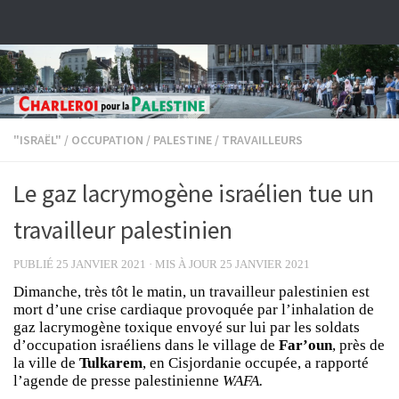
Skip to content
"ISRAËL"
/
OCCUPATION
/
PALESTINE
/
TRAVAILLEURS
Le gaz lacrymogène israélien tue un
travailleur palestinien
PUBLIÉ
25 JANVIER 2021
· MIS À JOUR
25 JANVIER 2021
Dimanche, très tôt le matin, un travailleur palestinien est
mort d’une crise cardiaque provoquée par l’inhalation de
gaz lacrymogène toxique envoyé sur lui par les soldats
d’occupation israéliens dans le village de
Far’oun
, près de
la ville de
Tulkarem
, en Cisjordanie occupée, a rapporté
l’agende de presse palestinienne
WAFA.