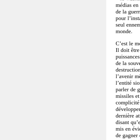
médias en 
de la guer
pour l’ins
seul ennem
monde.
C’est le mo
Il doit êtr
puissances 
de la souve
destruction
l’avenir mê
l’entité s
parler de 
missiles et
complicité
développem
dernière at
disant qu’e
mis en évi
de gagner d