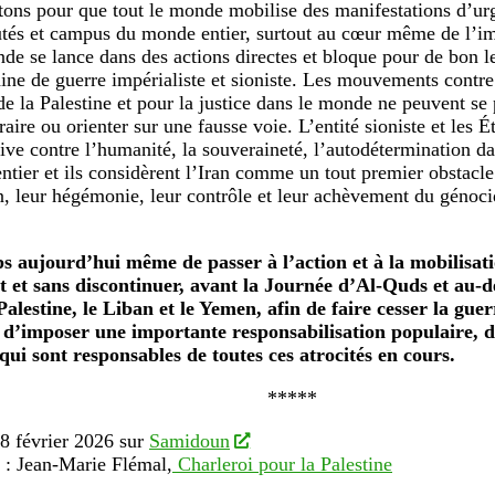
tons pour que tout le monde mobilise des manifestations d’urg
s et campus du monde entier, surtout au cœur même de l’im
nde se lance dans des actions directes et bloque pour de bon le
ine de guerre impérialiste et sioniste. Les mouvements contre 
 de la Palestine et pour la justice dans le monde ne peuvent se
traire ou orienter sur une fausse voie. L’entité sioniste et les 
sive contre l’humanité, la souveraineté, l’autodétermination da
ntier et ils considèrent l’Iran comme un tout premier obstacle
, leur hégémonie, leur contrôle et leur achèvement du génoci
ps aujourd’hui même de passer à l’action et à la mobilisati
t et sans discontinuer, avant la Journée d’Al-Quds et au-
 Palestine, le Liban et le Yemen, afin de faire cesser la guer
t d’imposer une importante responsabilisation populaire, di
qui sont responsables de toutes ces atrocités en cours.
*****
28 février 2026 sur
Samidoun
 : Jean-Marie Flémal,
Charleroi pour la Palestine