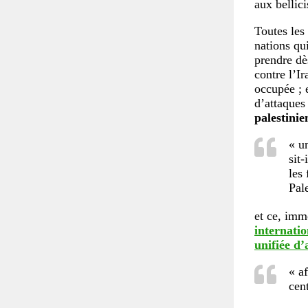
aux bellici
Toutes les
nations qu
prendre dè
contre l’I
occupée ; 
d’attaques
palestinie
« u
sit-
les
Pal
et ce, imm
internati
unifiée d’
« af
cent