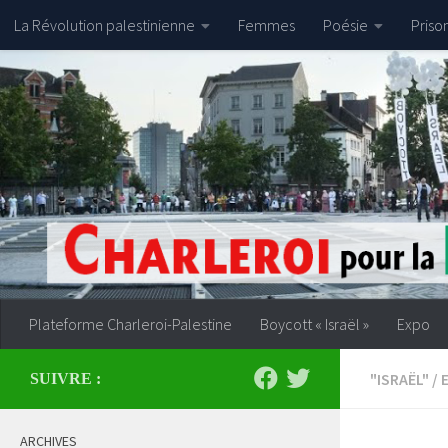
La Révolution palestinienne
Femmes
Poésie
Priso
Skip to content
Plateforme Charleroi-Palestine
Boycott « Israël »
Expo
"ISRAËL"
/
SUIVRE :
ARCHIVES