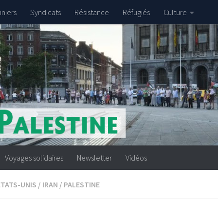
nniers
Syndicats
Résistance
Réfugiés
Culture
Voyages solidaires
Newsletter
Vidéos
ETATS-UNIS
/
IRAN
/
PALESTINE