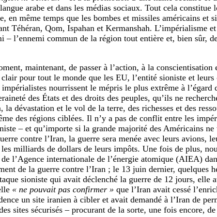
langue arabe et dans les médias sociaux. Tout cela constitue 
re, en même temps que les bombes et missiles américains et si
tant Téhéran, Qom, Ispahan et Kermanshah. L’impérialisme et
i – l’ennemi commun de la région tout entière et, bien sûr, de
ment, maintenant, de passer à l’action, à la conscientisation e
e clair pour tout le monde que les EU, l’entité sioniste et leur
impérialistes nourrissent le mépris le plus extrême à l’égard d
raineté des États et des droits des peuples, qu’ils ne recherch
, la dévastation et le vol de la terre, des richesses et des ress
me des régions ciblées. Il n’y a pas de conflit entre les impér
ioniste – et qu’importe si la grande majorité des Américains ne
guerre contre l’Iran, la guerre sera menée avec leurs avions, l
 les milliards de dollars de leurs impôts. Une fois de plus, nou
 de l’Agence internationale de l’énergie atomique (AIEA) dan
ent de la guerre contre l’Iran ; le 13 juin dernier, quelques h
taque sioniste qui avait déclenché la guerre de 12 jours, elle a
lle
« ne pouvait pas confirmer »
que l’Iran avait cessé l’enric
dence un site iranien à cibler et avait demandé à l’Iran de per
es sites sécurisés – procurant de la sorte, une fois encore, de