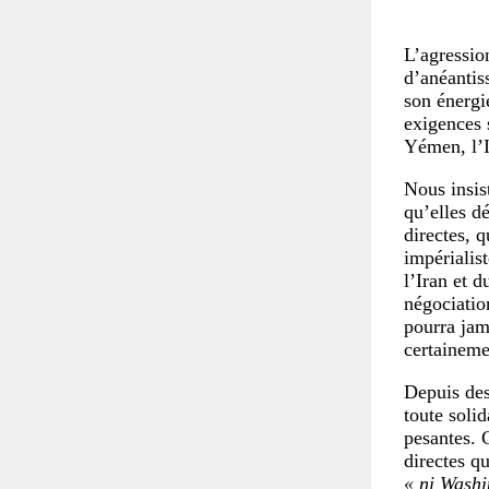
L’agressio
d’anéantis
son énergi
exigences 
Yémen, l’I
Nous insis
qu’elles d
directes, 
impérialist
l’Iran et d
négociatio
pourra jam
certaineme
Depuis des
toute soli
pesantes. 
directes qu
« ni Washi