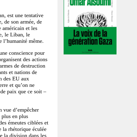
n, est une tentative
e, de son armée, de
e américain et les
, le Liban, le
tre l’humanité même.
’une conscience pour
organisent des actions
 armes de destruction
ants et nations de
ion des EU aux
erre et qu’on ne
de paix que ce soit –
 en vue d’empêcher
 plus en plus
des émeutes ciblées et
e la rhétorique éculée
e la division dans les