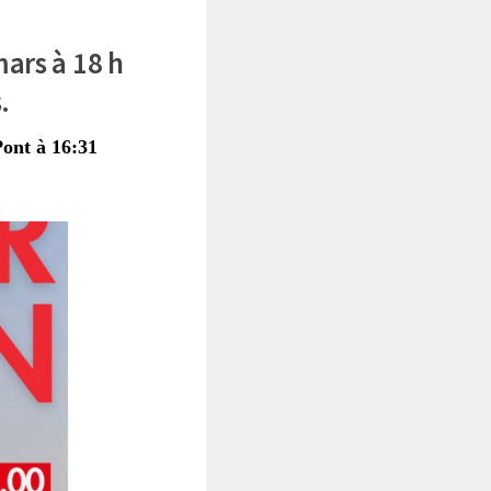
ars à 18 h
s.
Pont à 16:31