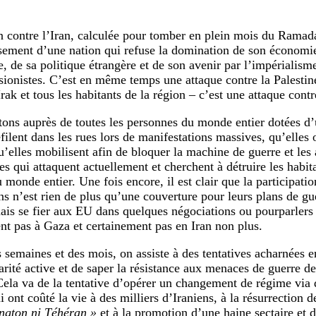
n contre l’Iran, calculée pour tomber en plein mois du Ramada
sement d’une nation qui refuse la domination de son économi
e, de sa politique étrangère et de son avenir par l’impérialism
sionistes. C’est en même temps une attaque contre la Palestine
rak et tous les habitants de la région – c’est une attaque con
tons auprès de toutes les personnes du monde entier dotées d
éfilent dans les rues lors de manifestations massives, qu’elles 
qu’elles mobilisent afin de bloquer la machine de guerre et les
es qui attaquent actuellement et cherchent à détruire les habit
u monde entier. Une fois encore, il est clair que la participat
ns n’est rien de plus qu’une couverture pour leurs plans de gu
ais se fier aux EU dans quelques négociations ou pourparlers 
nt pas à Gaza et certainement pas en Iran non plus.
 semaines et des mois, on assiste à des tentatives acharnées
darité active et de saper la résistance aux menaces de guerre de
Cela va de la tentative d’opérer un changement de régime via 
i ont coûté la vie à des milliers d’Iraniens, à la résurrection d
ngton ni Téhéran »
et à la promotion d’une haine sectaire et d