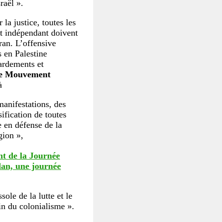
raël ».
a justice, toutes les
nt indépendant doivent
ran. L’offensive
s en Palestine
bardements et
e Mouvement
à
manifestations, des
sification de toutes
e en défense de la
gion »,
nt de la Journée
dan, une journée
sole de la lutte et le
fin du colonialisme ».