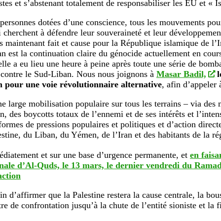
stes et s’abstenant totalement de responsabiliser les EU et « Is
 personnes dotées d’une conscience, tous les mouvements pour l
i cherchent à défendre leur souveraineté et leur développeme
s maintenant fait et cause pour la République islamique de l’I
ran est la continuation claire du génocide actuellement en cour
elle a eu lieu une heure à peine après toute une série de bom
 contre le Sud-Liban. Nous nous joignons à
Masar Badil,
l
n pour une voie révolutionnaire alternative
, afin d’appeler 
ne large mobilisation populaire sur tous les terrains – via des 
in, des boycotts totaux de l’ennemi et de ses intérêts et l’inten
 formes de pressions populaires et politiques et d’action direct
estine, du Liban, du Yémen, de l’Iran et des habitants de la ré
édiatement et sur une base d’urgence permanente, et
en faisa
onale d’Al-Quds, le 13 mars, le dernier vendredi du Rama
action
in d’affirmer que la Palestine restera la cause centrale, la bous
re de confrontation jusqu’à la chute de l’entité sioniste et la 