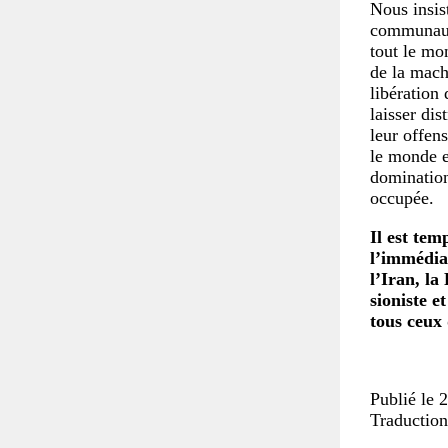
Nous insis
communauté
tout le mo
de la mach
libération
laisser dis
leur offen
le monde e
domination
occupée.
Il est tem
l’immédia
l’Iran, la
sioniste e
tous ceux 
Publié le 
Traduction