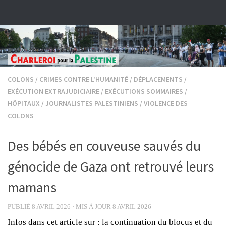
Skip to content
COLONS
/
CRIMES CONTRE L'HUMANITÉ
/
DÉPLACEMENTS
/
EXÉCUTION EXTRAJUDICIAIRE
/
EXÉCUTIONS SOMMAIRES
/
HÔPITAUX
/
JOURNALISTES PALESTINIENS
/
VIOLENCE DES
COLONS
Des bébés en couveuse sauvés du
génocide de Gaza ont retrouvé leurs
mamans
PUBLIÉ
8 AVRIL 2026
· MIS À JOUR
8 AVRIL 2026
Infos dans cet article sur : la continuation du blocus et du