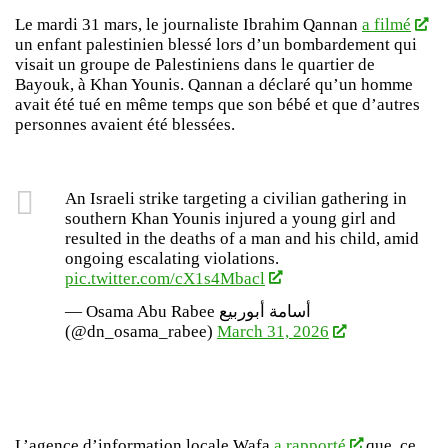
Le mardi 31 mars, le journaliste Ibrahim Qannan
a filmé
un enfant palestinien blessé lors d’un bombardement qui
visait un groupe de Palestiniens dans le quartier de
Bayouk, à Khan Younis. Qannan a déclaré qu’un homme
avait été tué en même temps que son bébé et que d’autres
personnes avaient été blessées.
An Israeli strike targeting a civilian gathering in
southern Khan Younis injured a young girl and
resulted in the deaths of a man and his child, amid
ongoing escalating violations.
pic.twitter.com/cX1s4Mbacl
— Osama Abu Rabee أسامة أبوربيع
(@dn_osama_rabee)
March 31, 2026
L’agence d’information locale Wafa
a rapporté
que, ce