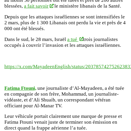
au moins 50 personnes ont été tuées et près de 200 autres
blessées,
a fait savoir
le ministère libanais de la Santé.
Depuis que les attaques israéliennes se sont intensifiées le
2 mars, plus de 1 300 Libanais ont perdu la vie et près de 4
000 ont été blessés.
Dans le sud, le 28 mars, Israël
a tué
trois journalistes
occupés à couvrir l’invasion et les attaques israéliennes.
https://x.com/MayadeenEnglish/status/20378574275262383
Fatima Ftouni,
une journaliste d’Al-Mayadeen, a été tuée
en compagnie de son frère, Mohammad, un journaliste-
vidéaste, et d’Ali Shuaib, un correspondant vétéran
officiant pour Al-Manar TV.
Leur véhicule portait clairement une marque de presse et
Fatima Ftouni venait juste de terminer son émission en
direct quand la frappe aérienne l’a tuée.