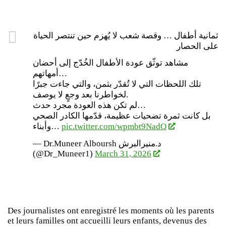
ثمانية أطفال … وقصة شعب لا يُهزم حين تنتصر الحياة
على الحصار
مشاهد توثّق عودة الأطفال الخُدّج إلى أحضان
أمهاتهم…
تلك اللحظات التي لا تُقدّر بثمن، والتي جاءت جبرًا
لخواطرنا بعد وجعٍ لا يوصف.
لم تكن هذه العودة مجرد حدث…
بل كانت ثمرة تضحيات عظيمة، قدّمها الكادر الصحي
وأبناء…
pic.twitter.com/wpmbt9NadQ
— Dr.Muneer Alboursh د.منيرالبرش
(@Dr_Muneer1)
March 31, 2026
Des journalistes ont enregistré les moments où les parents
et leurs familles ont accueilli leurs enfants, devenus des