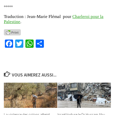
°°°°°
Traduction : Jean-Marie Flémal pour
Charleroi pour la
Palestine
.
Facebook
Twitter
WhatsApp
Partager
VOUS AIMEREZ AUSSI...
La violence des colons atteint
Israël torture le Dr Hussam Abu