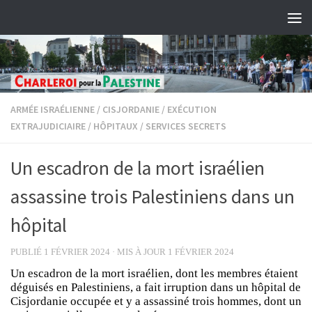
Skip to content
ARMÉE ISRAÉLIENNE
/
CISJORDANIE
/
EXÉCUTION
EXTRAJUDICIAIRE
/
HÔPITAUX
/
SERVICES SECRETS
Un escadron de la mort israélien
assassine trois Palestiniens dans un
hôpital
PUBLIÉ
1 FÉVRIER 2024
· MIS À JOUR
1 FÉVRIER 2024
Un escadron de la mort israélien, dont les membres étaient
déguisés en Palestiniens, a fait irruption dans un hôpital de
Cisjordanie occupée et y a assassiné trois hommes, dont un