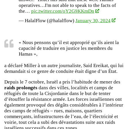
operatives…I'm not able to speak to the facts of
the…
pic.twitter.com/oY2G9KKmDn
— HalalFlow (@halalflow)
January 30, 2024
« Nous pensons qu’il est approprié qu’ils aient la
capacité de traduire en justice les membres du
Hamas »,
a déclaré Miller à un autre journaliste, Said Ereikat, qui lui
demandait si ce genre de conduite était digne d’un État.
Depuis le 7 octobre, Israël a pris l’habitude de mener des
raids prolongés
dans des villes, localités et camps de
réfugiés de toute la Cisjordanie dans le but de tenter
d’étouffer la résistance armée. Les forces israéliennes ont
également provoqué des dégâts considérables à l’intérieur
des camps de réfugiés – rues, maisons, quartiers
commerçants, infrastructures de l’eau, de l’électricité et
voirie, tout cela a subi des dévastations suite aux raids
israéliens successifs dans ces zones.