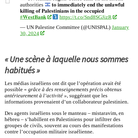
authorities
𝐭𝐨 𝐢𝐦𝐦𝐞𝐝𝐢𝐚𝐭𝐞𝐥𝐲 𝐞𝐧𝐝 𝐭𝐡𝐞 𝐮𝐧𝐥𝐚𝐰𝐟𝐮𝐥
𝐤𝐢𝐥𝐥𝐢𝐧𝐠 𝐨𝐟 𝐏𝐚𝐥𝐞𝐬𝐭𝐢𝐧𝐢𝐚𝐧𝐬 𝐢𝐧 𝐭𝐡𝐞 𝐨𝐜𝐜𝐮𝐩𝐢𝐞𝐝
#𝐖𝐞𝐬𝐭𝐁𝐚𝐧𝐤
https://t.co/Snd8SGJizR
— UN Palestine Committee (@UNISPAL)
January
30, 2024
« Une scène à laquelle nous sommes
habitués »
Les médias israéliens ont dit que l’opération avait été
possible «
grâce à des renseignements précis obtenus
antérieurement à l’activité »
, suggérant que les
informations provenaient d’un collaborateur palestinien.
Des agents israéliens sous le manteau – mistaravim, en
hébreu – s’habillent en Palestiniens pour infiltrer des
groupes de civils, souvent au cours des manifestations
contre l’occupation militaire israélienne.