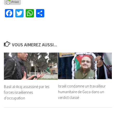
Facebook
Twitter
WhatsApp
Partager
VOUS AIMEREZ AUSSI...
Israël condamne un travailleur
Basil al-Araj assassiné par les
humanitaire de Gaza dans un
forces israéliennes
verdict classé
d’occupation