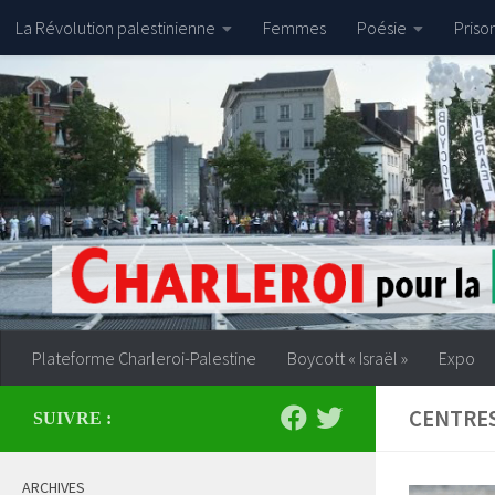
La Révolution palestinienne
Femmes
Poésie
Priso
Skip to content
Plateforme Charleroi-Palestine
Boycott « Israël »
Expo
CENTRE
SUIVRE :
ARCHIVES