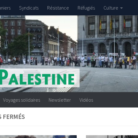
nniers
Syndicats
Résistance
Réfugiés
Culture
Voyages solidaires
Newsletter
Vidéos
S FERMÉS