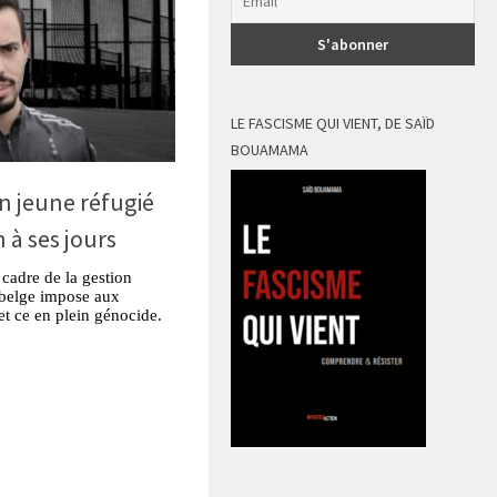
LE FASCISME QUI VIENT, DE SAÏD
BOUAMAMA
n jeune réfugié
 à ses jours
 cadre de la gestion
t belge impose aux
 et ce en plein génocide.
tsApp
Partager