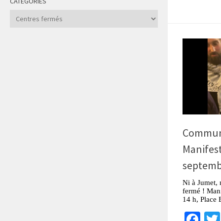
CATÉGORIES
Catégories
Communi
Manifes
septembr
Ni à Jumet, 
fermé ! Man
14 h, Place 
Fa