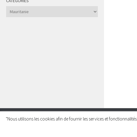
CATÉGORIES
Catégories
"Nous utilisons les cookies afin de fournir les services et fonctionnalit
Charleroi Pour la Palestine © 2026. Tous droits réservés.