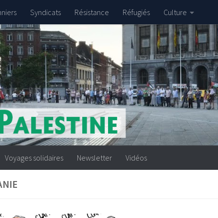
nniers
Syndicats
Résistance
Réfugiés
Culture
Voyages solidaires
Newsletter
Vidéos
ANIE