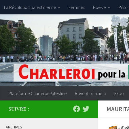
La Révolution palestinienne
Femmes
Poésie
Priso
Skip to content
Plateforme Charleroi-Palestine
Boycott « Israël »
Expo
MAURIT
SUIVRE :
ARCHIVES