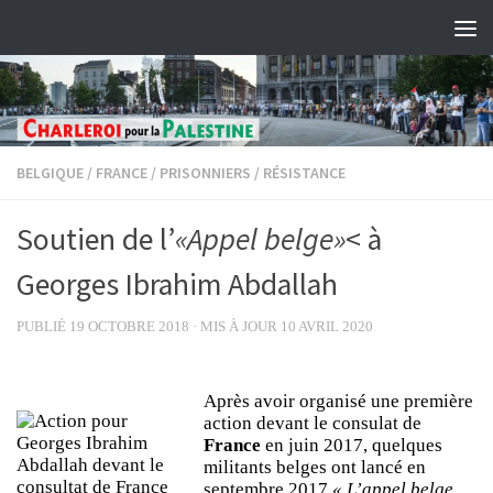
Skip to content
BELGIQUE
/
FRANCE
/
PRISONNIERS
/
RÉSISTANCE
Soutien de l’
«Appel belge»
< à
Georges Ibrahim Abdallah
PUBLIÉ
19 OCTOBRE 2018
· MIS À JOUR
10 AVRIL 2020
Après avoir organisé une première
action devant le consulat de
France
en juin 2017, quelques
militants belges ont lancé en
septembre 2017
« L’appel belge