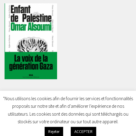
"Nous utilisons les cookies afin de fournir les services et fonctionnalités
proposés sur notre site et afin d’améliorer l’expérience de nos
Charleroi Pour la Palestine © 2026. Tous droits réservés.
utilisateurs. Les cookies sont des données qui sont téléchargés ou
stockés sur votre ordinateur ou sur tout autre appareil.
Rejeter
ACCEPTER