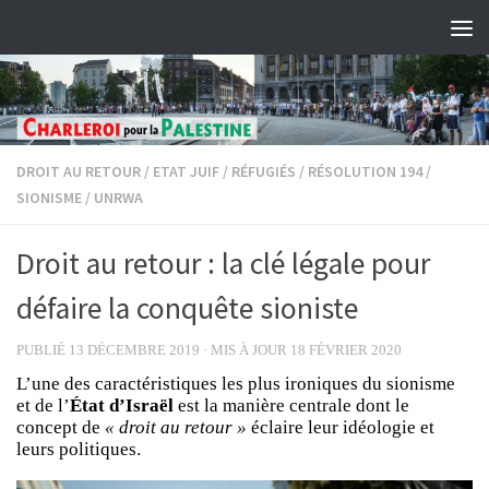
Skip to content
DROIT AU RETOUR
/
ETAT JUIF
/
RÉFUGIÉS
/
RÉSOLUTION 194
/
SIONISME
/
UNRWA
Droit au retour : la clé légale pour
défaire la conquête sioniste
PUBLIÉ
13 DÉCEMBRE 2019
· MIS À JOUR
18 FÉVRIER 2020
L’une des caractéristiques les plus ironiques du sionisme
et de l’
État d’Israël
est la manière centrale dont le
concept de
« droit au retour »
éclaire leur idéologie et
leurs politiques.