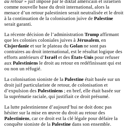
au retour
» juif imposé par le diktat américain et israélien
comme nouvelle base du droit international, alors la
menace d’un retour palestinien serait neutralisée et le droit
à la continuation de la colonisation juive de
Palestine
serait garanti.
La récente décision de l’administration
Trump
affirmant
que les colonies coloniales juives à
Jérusalem
, en
Cisjordanie
et sur le plateau du
Golan
ne sont pas
contraires au droit international, est le résultat logique des
efforts antérieurs d’
Israël
et des
États-Unis
pour refuser
aux
Palestiniens
le droit au retour en redéfinissant qui est
ou non un réfugié.
La colonisation sioniste de la
Palestine
était basée sur un
droit juif particulariste de retour, de colonisation et
d’expulsion des
Palestiniens
; en bref, elle était basée sur
la suprématie raciale, qui justifiait ce droit présumé.
La lutte palestinienne d’aujourd’hui ne doit donc pas
hésiter sur la mise en œuvre du droit au retour des
Palestiniens
, car ce droit est la clé légale pour défaire la
conquête sioniste de la
Palestine
dans son ensemble.