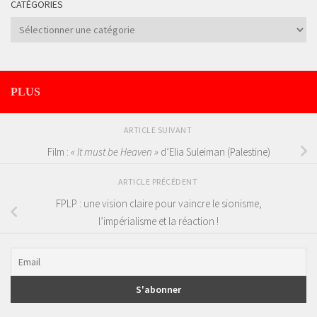
CATÉGORIES
Catégories
PLUS
ARTICLE SUIVANT
Film :
« It must be Heaven »
d’Elia Suleiman (Palestine)
ARTICLE PRÉCÉDENT
FPLP : une vision claire pour vaincre le sionisme,
l’impérialisme et la réaction !