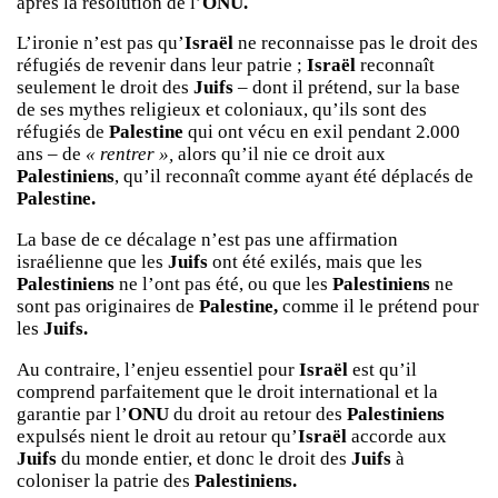
après la résolution de l’
ONU.
L’ironie n’est pas qu’
Israël
ne reconnaisse pas le droit des
réfugiés de revenir dans leur patrie ;
Israël
reconnaît
seulement le droit des
Juifs
– dont il prétend, sur la base
de ses mythes religieux et coloniaux, qu’ils sont des
réfugiés de
Palestine
qui ont vécu en exil pendant 2.000
ans – de
« rentrer »,
alors qu’il nie ce droit aux
Palestiniens
, qu’il reconnaît comme ayant été déplacés de
Palestine.
La base de ce décalage n’est pas une affirmation
israélienne que les
Juifs
ont été exilés, mais que les
Palestiniens
ne l’ont pas été, ou que les
Palestiniens
ne
sont pas originaires de
Palestine,
comme il le prétend pour
les
Juifs.
Au contraire, l’enjeu essentiel pour
Israël
est qu’il
comprend parfaitement que le droit international et la
garantie par l’
ONU
du droit au retour des
Palestiniens
expulsés nient le droit au retour qu’
Israël
accorde aux
Juifs
du monde entier, et donc le droit des
Juifs
à
coloniser la patrie des
Palestiniens.