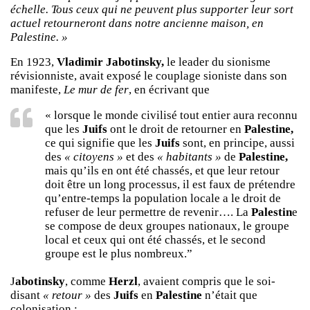
échelle. Tous ceux qui ne peuvent plus supporter leur sort
actuel retourneront dans notre ancienne maison, en
Palestine. »
En 1923,
Vladimir Jabotinsky,
le leader du sionisme
révisionniste, avait exposé le couplage sioniste dans son
manifeste,
Le mur de fer
, en écrivant que
« lorsque le monde civilisé tout entier aura reconnu
que les
Juifs
ont le droit de retourner en
Palestine,
ce qui signifie que les
Juifs
sont, en principe, aussi
des
« citoyens »
et des
« habitants »
de
Palestine,
mais qu’ils en ont été chassés, et que leur retour
doit être un long processus, il est faux de prétendre
qu’entre-temps la population locale a le droit de
refuser de leur permettre de revenir…. La
Palestin
e
se compose de deux groupes nationaux, le groupe
local et ceux qui ont été chassés, et le second
groupe est le plus nombreux.”
J
abotinsky
, comme
Herzl
, avaient compris que le soi-
disant
« retour »
des
Juifs
en
Palestine
n’était que
colonisation :