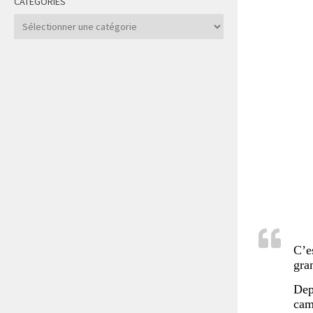
CATÉGORIES
Catégories
C’e
gra
Dep
cam