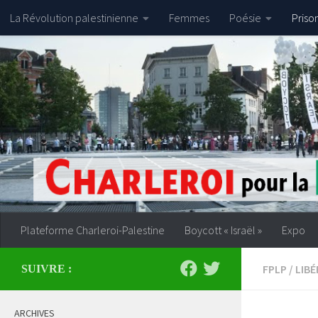
La Révolution palestinienne
Femmes
Poésie
Priso
Skip to content
Plateforme Charleroi-Palestine
Boycott « Israël »
Expo
FPLP
/
LIBÉ
SUIVRE :
ARCHIVES