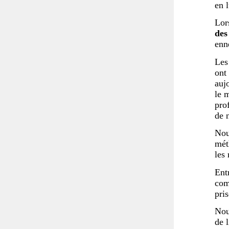
en l
Lor
des
enn
Les
ont
auj
le 
pro
de 
Nou
mét
les
Ent
com
pris
Nou
de 