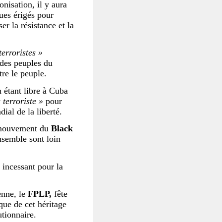
onisation, il y aura
ques érigés pour
er la résistance et la
terroristes »
 des peuples du
tre le peuple.
n étant libre à Cuba
 terroriste »
pour
ial de la liberté.
le mouvement du
Black
semble sont loin
 incessant pour la
enne, le
FPLP,
fête
que de cet héritage
utionnaire.