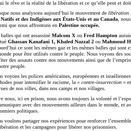
ui le rêve et la réalité de la libération et ce qu’elle peut et doi
sque nous analysons aujourd’hui le mouvement de
libération
 Natifs et des Indigènes aux États-Unis et au Canada
, nou
emi que nous affrontons en
Palestine occupée.
 balles qui ont assassiné
Malcom X
ou
Fred Hampton
auraie
 tué
Ghassan Kanafani 1, Khaled Nazzal 2
ou
Mahmoud Ha
ourd’hui ce sont les mêmes gaz et les mêmes balles qui sont e
monde pour être utilisés contre le peuple. Nous voyons des s
fiter des assauts contre nos mouvements ainsi que de l’empr
notre peuple.
s voyons les polices américaines, européennes et israéliennes
hodes pour intensifier le racisme, la
« contre-insurrection »
et
 rues de nos villes, dans nos camps et nos villages.
re nous, ici en prison, nous avons toujours la volonté et l’esp
muniquer avec des mouvements ailleurs dans le monde, et av
onniers politiques.
s voulons partager nos expériences pour renforcer l’ensemb
libération et les campagnes pour libérer nos prisonniers.