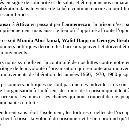
rés en signe de solidarité et de salut, et étreignons nos camara
libération dans le ventre de la bête continue encore aujourd’hu
ression féroce.
Ansar
à
Attica
en passant par
Lannemezan
, la prison n’est p
mprisonnement mais aussi le lieu où l’opprimé affronte l’oppr
 ce soit
Mumia Abu-Jamal, Walid Daqq
ou
Georges Ibrah
sonniers politiques derrière les barreaux peuvent et doivent êtr
 mouvements.
rs noms symbolisent la continuité de nos luttes contre notr
éritage de leur volonté d’organisation qui remonte aux mouve
 mouvements de libération des années 1960, 1970, 1980 jusqu
prisonniers politiques ne sont pas que des individus : ils sont 
e l’organisation à l’intérieur des murs de la prison qui aident à
 barreaux, les murs et les chaînes qui nous coupent de nos peu
munautés en lutte.
endurent sans répit l’isolement, les tortures cruelles de l’occu
chent à briser la volonté du prisonnier et le lien profond qu’il
s.