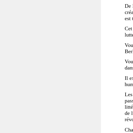
De 
cré
est
Cet
lut
Vou
Berl
Vou
dan
Il 
hum
Les
pass
litt
de 
rév
Cha