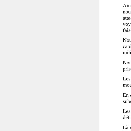
Ain
nou
att
voy
fai
Nou
cap
mili
Nou
pri
Les
mou
En 
sub
Les
dét
Là 