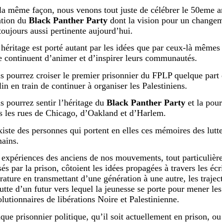
la même façon, nous venons tout juste de célébrer le 50eme an
ation du
Black Panther Party
dont la vision pour un changem
 toujours aussi pertinente aujourd’hui.
 héritage est porté autant par les idées que par ceux-là mêmes 
te continuent d’animer et d’inspirer leurs communautés.
s pourrez croiser le premier prisonnier du FPLP quelque part 
in en train de continuer à organiser les Palestiniens.
s pourrez sentir l’héritage du
Black Panther Party
et la pour
s les rues de Chicago, d’Oakland et d’Harlem.
existe des personnes qui portent en elles ces mémoires des lut
ains.
 expériences des anciens de nos mouvements, tout particulièr
és par la prison, côtoient les idées propagées à travers les écrit
érature en transmettant d’une génération à une autre, les trajec
lutte d’un futur vers lequel la jeunesse se porte pour mener les
olutionnaires de libérations Noire et Palestinienne.
que prisonnier politique, qu’il soit actuellement en prison, ou 