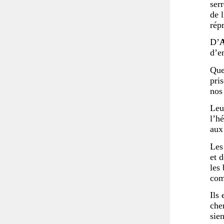
ser
de 
rép
D’
d’e
Que
pri
nos
Leu
l’h
aux
Les 
et d
les
com
Ils 
cher
sien