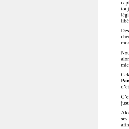
cap
touj
légi
libé
Des
che
mon
Nou
alo
mieu
Cel
Pan
d’êt
C’e
just
Alo
ses
afi