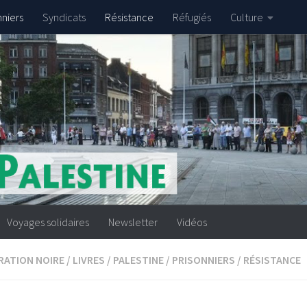
nniers
Syndicats
Résistance
Réfugiés
Culture
Voyages solidaires
Newsletter
Vidéos
RATION NOIRE
/
LIVRES
/
PALESTINE
/
PRISONNIERS
/
RÉSISTANCE