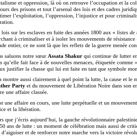
italisme et oppression, là où on retrouve l’occupation et la col
ours des prisons et tout l’arsenal des lois et des cadres juridi
timer l’exploitation, l’oppression, l’injustice et pour criminalis
ration.
 lois sur les esclaves en fuite des années 1800 aux «
listes de 
rchant à criminaliser et à isoler les mouvements de résistance
de entier, ce ne sont là que les reflets de la guerre menée con
s saluons notre sœur
Assata Shakur
qui continue de lutter e
rs qu’elle fait face à de nouvelles menaces, étiquetée comme
«
x justifier la chasse qui lui est faite en tant que symbole mond
a montre aussi clairement à quel point la lutte, la cause et 
ther Party
et du mouvement de Libération Noire dans son en
re une affaire classée.
st une affaire en cours, une lutte perpétuelle et un mouvement
ice et la libération.
rs que j’écris aujourd’hui, la gauche révolutionnaire palestini
 50 ans de lutte : un moment de célébration mais aussi de criti
n d’aiguiser et de renforcer notre marche vers la victoire révol