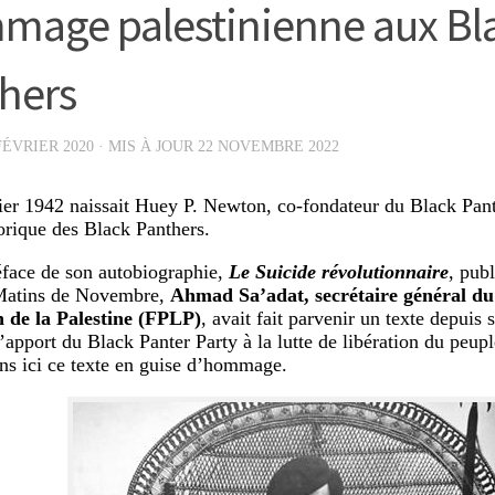
age palestinienne aux Bl
hers
FÉVRIER 2020
· MIS À JOUR
22 NOVEMBRE 2022
ier 1942 naissait Huey P. Newton, co-fondateur du Black Pan
torique des Black Panthers.
éface de son autobiographie,
Le Suicide révolutionnaire
, pub
Matins de Novembre,
Ahmad Sa’adat, secrétaire général du
n de la Palestine (FPLP)
, avait fait parvenir un texte depuis 
l’apport du Black Panter Party à la lutte de libération du peup
ns ici ce texte en guise d’hommage.