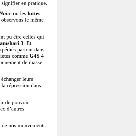
t signifier en pratique.
 Noire
ou les
luttes
s observons le même
nt pu être celles qui
mshari 3
. Et
xpédiés partout dans
ociétés comme
G4S
4
isonnement de masse
 échanger leurs
 la répression dans
oir de pouvoir
ec d’autres
le de nos mouvements