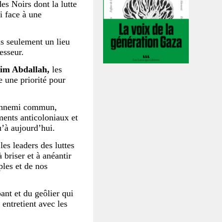
des Noirs dont la lutte
i face à une
as seulement un lieu
esseur.
im Abdallah,
les
e une priorité pour
e ennemi commun,
ments anticoloniaux et
’à aujourd’hui.
les leaders des luttes
 briser et à anéantir
ples et de nos
pant et du geôlier qui
 entretient avec les