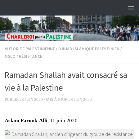
Skip to content
AUTORITÉ PALESTINIENNE
/
DJIHAD ISLAMIQUE PALESTINIEN
/
OSLO
/
RÉSISTANCE
Ramadan Shallah avait consacré sa
vie à la Palestine
PUBLIÉ
28 JUIN 2020
· MIS À JOUR
28 JUIN 2020
Aslam Farouk-Alli
, 11 juin 2020