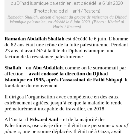
Ramadan Shallah, ancien dirigeant du groupe de résistance du Djihad
islamique palestinien, est décédé le 6 juin 2020. (Photo : Khaled al
Hariri / Reuters)
Ramadan Abdallah Shallah
est décédé le 6 juin. L’homme
de 62 ans était une icône de la lutte palestinienne. Pendant
23 ans, il avait été à la tête du Djihad islamique, une
faction de la résistance palestinienne.
Shallah
– ou
Abu Abdallah
, comme on le surnommait par
affection –
avait endossé la direction du Djihad
islamique en 1995,
après l’assassinat de Fathi Shiqaqi
, le
fondateur du mouvement.
Il dirigea l’organisation avec compétence en des eaux
extrêmement agitées, jusqu’à ce que la maladie le rende
prématurément incapable de travailler, en 2018.
A l’instar d’
Edward Saïd
– et de la majorité des
Palestiniens, oserais-je dire – il était une personne
« out of
place »
, une personne déplacée. Il était né à Gaza, avait