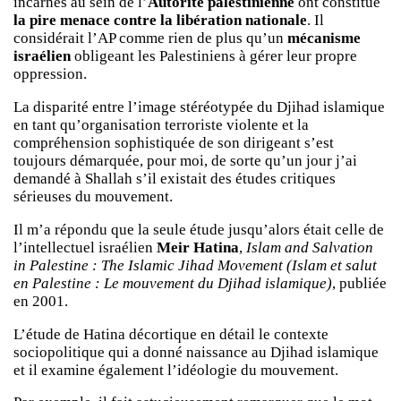
incarnés au sein de l’
Autorité palestinienne
ont constitué
la pire menace contre la libération nationale
. Il
considérait l’AP comme rien de plus qu’un
mécanisme
israélien
obligeant les Palestiniens à gérer leur propre
oppression.
La disparité entre l’image stéréotypée du Djihad islamique
en tant qu’organisation terroriste violente et la
compréhension sophistiquée de son dirigeant s’est
toujours démarquée, pour moi, de sorte qu’un jour j’ai
demandé à Shallah s’il existait des études critiques
sérieuses du mouvement.
Il m’a répondu que la seule étude jusqu’alors était celle de
l’intellectuel israélien
Meir Hatina
,
Islam and Salvation
in Palestine : The Islamic Jihad Movement (Islam et salut
en Palestine : Le mouvement du Djihad islamique)
, publiée
en 2001.
L’étude de Hatina décortique en détail le contexte
sociopolitique qui a donné naissance au Djihad islamique
et il examine également l’idéologie du mouvement.