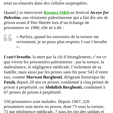
total ou entassés dans des cellules surpeuplées.
Quand j’ai interviewé
Rasmea Odeh
au festival
An eye for
Palestine,
une résistante palestinienne qui a fait dix ans de
prison avant d’être libérée lors d’un échange de
prisonniers en 1980, elle m’a dit :
« Parfois, quand les souvenirs de la torture me
reviennent, je ne peux plus respirer, I can’t breathe
».
I can’t breathe
, la mort par la clé d’étranglement, c’est ce
que vivent les prisonniers palestiniens : par la torture, la
maltraitance, le négligence médicale, l’isolement de sa
famille, mais aussi par les peines sans fin pour 543 d’entre
eux, comme
Marwan Barghouti
, dirigeant historique du
Fatah,
depuis 20 ans en prison, condamné à cinq peines de
prison à perpétuité, ou
Abdullah Barghouti,
condamné à
67 peines de prison à perpétuité.
550 prisonniers sont malades. Depuis 1967, 226
prisonniers sont morts en prison, dont 73 sous la torture,
71 par négligence médicale, 7 sous les tirs des soldats et