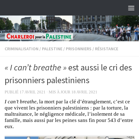
Skip to content
CRIMINALISATION
/
PALESTINE
/
PRISONNIERS
/
RÉSISTANCE
« I can’t breathe »
est aussi le cri des
prisonniers palestiniens
PUBLIÉ
17 AVRIL 2021
· MIS À JOUR
18 AVRIL 2021
I can’t breathe
, la mort par la clé d’étranglement, c’est ce
que vivent les prisonniers palestiniens : par la torture, la
maltraitance, le négligence médicale, l’isolement de sa
famille, mais aussi par les peines sans fin pour 543 d’entre
eux.