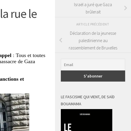
Israël a juré que Gaza
la rue le
brûlerait
ARTICLE PRÉCÉDENT
Déclaration de la jeunesse
palestinienne au
rassemblement de Bruxelles
 appel
: Tous et toutes
 massacre de Gaza
anctions et
LE FASCISME QUI VIENT, DE SAÏD
BOUAMAMA