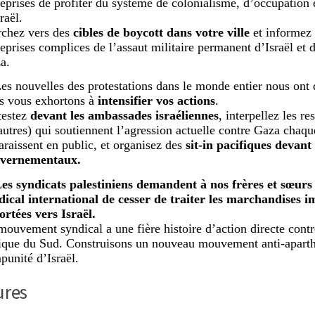
reprises de profiter du système de colonialisme, d’occupation 
raël.
chez vers des
cibles de boycott dans votre ville
et informez 
reprises complices de l’assaut militaire permanent d’Israël et d
a.
Les nouvelles des protestations dans le monde entier nous ont 
s vous exhortons à
intensifier vos actions
.
testez
devant les ambassades israéliennes
, interpellez les r
 autres) qui soutiennent l’agression actuelle contre Gaza chaque
araissent en public, et organisez des
sit-in pacifiques devant
vernementaux.
Les syndicats palestiniens demandent à nos frères et sœu
dical international de cesser de traiter les marchandises 
ortées vers Israël.
mouvement syndical a une fière histoire d’action directe contr
ique du Sud. Construisons un nouveau mouvement anti-aparthe
punité d’Israël.
ures