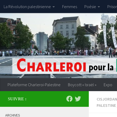
La Révolution palestinienne
Femmes
Poésie
Priso
Skip to content
Plateforme Charleroi-Palestine
Boycott « Israël »
Expo
CISJORDAN
SUIVRE :
PALESTINE
ARCHIVES