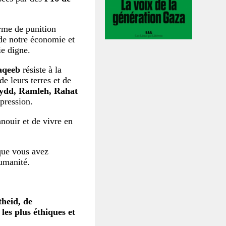
rme de punition
n de notre économie et
ie digne.
aqeeb
résiste à la
de leurs terres et de
Lydd, Ramleh, Rahat
pression.
anouir et de vivre en
que vous avez
humanité.
theid, de
les plus éthiques et