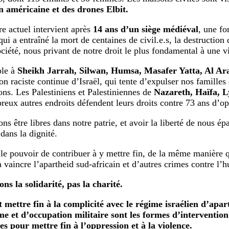
n américaine et des drones Elbit.
e actuel intervient après
14 ans d’un siège médiéval
, une fo
qui a entraîné la mort de centaines de civil.e.s, la destructio
ociété, nous privant de notre droit le plus fondamental à une v
ple à
Sheikh Jarrah, Silwan, Humsa, Masafer Yatta, Al Ar
n raciste continue d’Israël, qui tente d’expulser nos familles 
ons. Les Palestiniens et Palestiniennes de
Nazareth, Haïfa, 
reux autres endroits défendent leurs droits contre 73 ans d’op
s être libres dans notre patrie, et avoir la liberté de nous ép
 dans la dignité.
le pouvoir de contribuer à y mettre fin, de la même manière 
à vaincre l’apartheid sud-africain et d’autres crimes contre l’
ns la solidarité, pas la charité.
 mettre fin à la complicité avec le régime israélien d’apar
me et d’occupation militaire sont les formes d’intervention 
es pour mettre fin à l’oppression et à la violence.