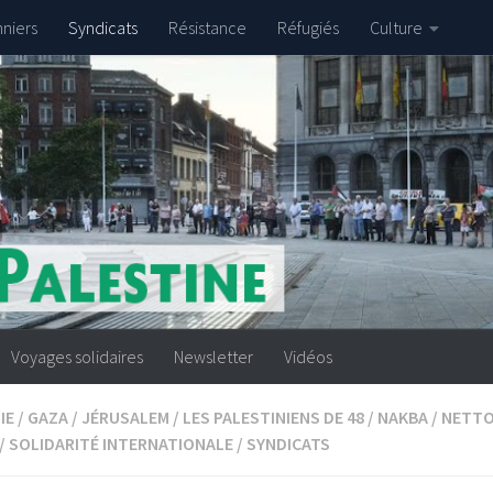
nniers
Syndicats
Résistance
Réfugiés
Culture
Voyages solidaires
Newsletter
Vidéos
IE
/
GAZA
/
JÉRUSALEM
/
LES PALESTINIENS DE 48
/
NAKBA
/
NETTO
/
SOLIDARITÉ INTERNATIONALE
/
SYNDICATS