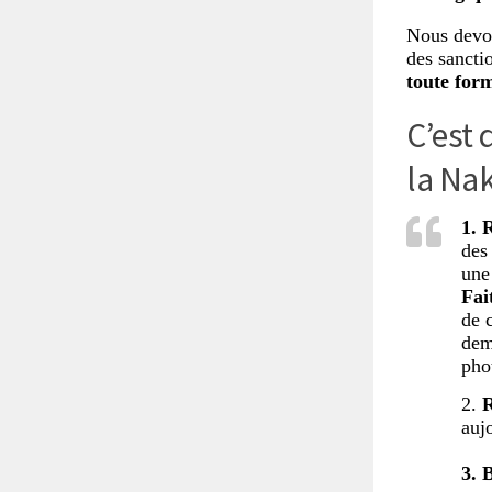
Nous devon
des sancti
toute form
C’est 
la Na
1. 
des
une
Fai
de 
dem
pho
2.
R
auj
3. 