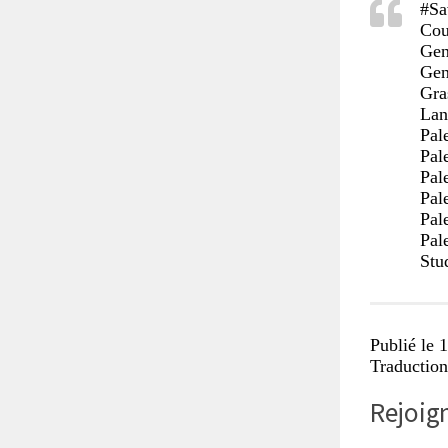
#Sa
Cou
Gen
Gen
Gra
Lan
Pal
Pal
Pal
Pal
Pal
Pal
Stu
Publié le 
Traduction
Rejoign