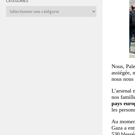
CATÉGORIES
Catégories
Nous, Pale
assiégée, 
nous nous
L’arsenal m
nos famille
pays euro
les person
Au moment 
Gaza a ent
530 blessé