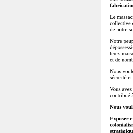
fabricatio
Le massacr
collective 
de notre s
Notre peu
dépossessio
leurs mais
et de nomb
Nous voulon
sécurité et
Vous avez 
contribué 
Nous voulo
Exposer et
colonialis
stratégiqu