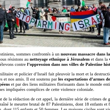
stiniens, sommes confrontés à un
nouveau massacre dans l
nous résistons au
nettoyage ethnique à Jérusalem
et dans la
 élevons contre
l’oppression dans nos villes de Palestine his
ilitaire et policier d’Israël fait pleuvoir la mort et la destruc
s et nos amis. Il est soutenu par
les exportations d’armes de
péens
et par des liens militaires florissants dans le monde enti
nes impliquées complices de cette violence coloniale.
de la rédaction de cet appel, la dernière série de crimes de g
raîné le meurtre brutal de 87 Palestiniens, dont 18 enfants et
s, dont 115 enfants et 50 femmes. Les maisons civiles sont vi