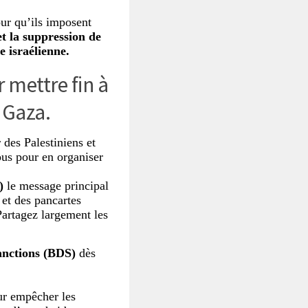
ur qu’ils imposent
t la suppression de
e israélienne.
 mettre fin à
 Gaza.
 des Palestiniens et
ous pour en organiser
)
le message principal
et des pancartes
artagez largement les
anctions (BDS)
dès
ur empêcher les