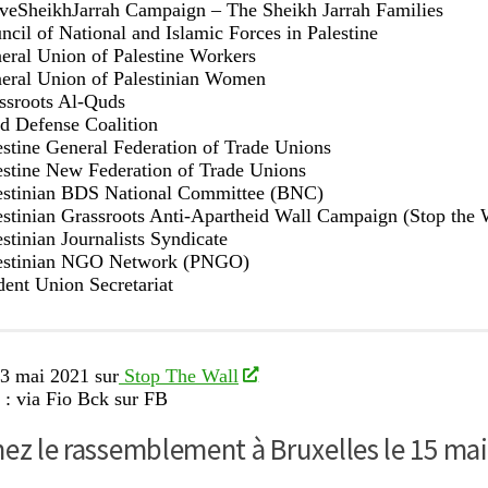
veSheikhJarrah Campaign – The Sheikh Jarrah Families
ncil of National and Islamic Forces in Palestine
eral Union of Palestine Workers
eral Union of Palestinian Women
ssroots Al-Quds
d Defense Coalition
estine General Federation of Trade Unions
estine New Federation of Trade Unions
estinian BDS National Committee (BNC)
estinian Grassroots Anti-Apartheid Wall Campaign (Stop the 
estinian Journalists Syndicate
estinian NGO Network (PNGO)
dent Union Secretariat
13 mai 2021 sur
Stop The Wall
 : via Fio Bck sur FB
ez le rassemblement à Bruxelles le 15 mai