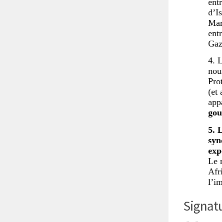
ent
d’Is
Mar
ent
Gaz
4. 
nou
Pro
(et
app
gou
5. 
syn
exp
Le 
Afr
l’im
Signat