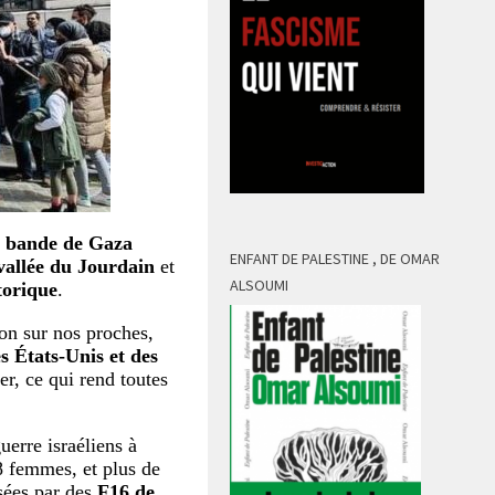
a bande de Gaza
ENFANT DE PALESTINE , DE OMAR
vallée du Jourdain
et
ALSOUMI
torique
.
tion sur nos proches,
s États-Unis et des
er, ce qui rend toutes
uerre israéliens à
 8 femmes, et plus de
sées par des
F16 de