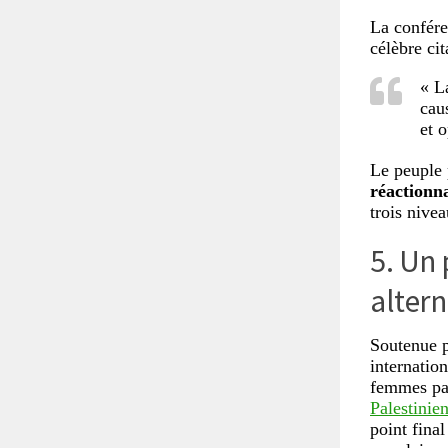
La confére
célèbre cit
« L
cau
et 
Le peuple 
réactionn
trois nive
5. Un 
altern
Soutenue p
internatio
femmes pa
Palestini
point fina