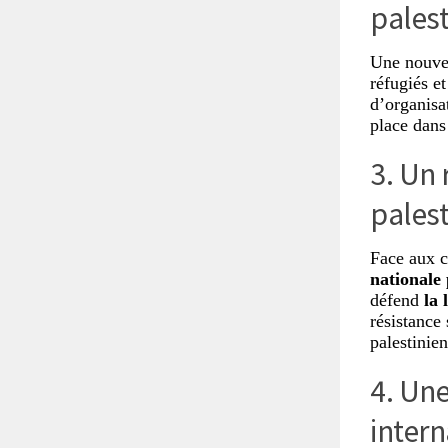
pales
Une nouvel
réfugiés e
d’organisat
place dans 
3. Un 
pales
Face aux 
nationale 
défend
la 
résistance 
palestinien
4. Une
intern