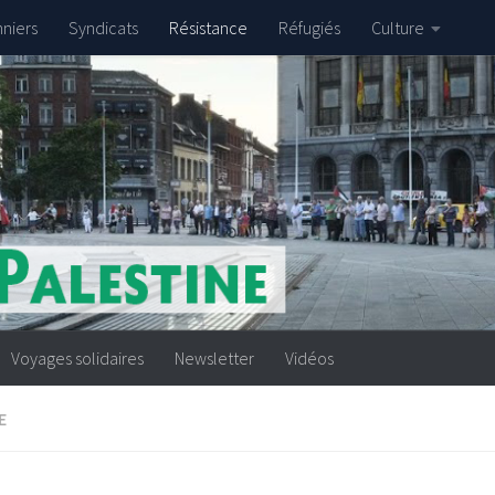
nniers
Syndicats
Résistance
Réfugiés
Culture
Voyages solidaires
Newsletter
Vidéos
E