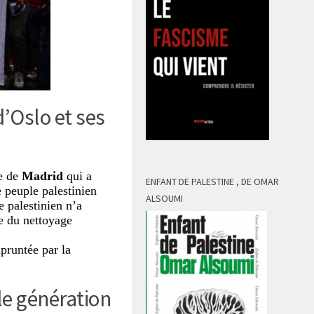
d’Oslo et ses
ce de
Madrid
qui a
ENFANT DE PALESTINE , DE OMAR
e peuple palestinien
ALSOUMI
 palestinien n’a
e du nettoyage
mpruntée par la
lle génération