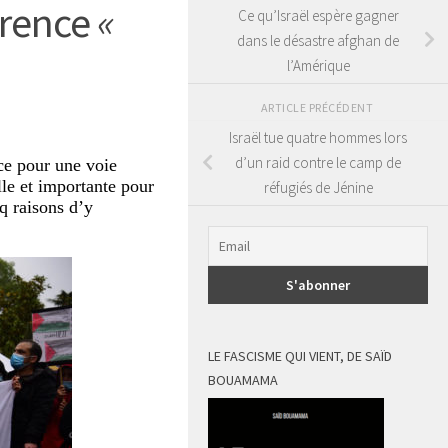
férence
«
Ce qu’Israël espère gagner
dans le désastre afghan de
l’Amérique
ARTICLE PRÉCÉDENT
Israël tue quatre hommes lors
d’un raid contre le camp de
ce pour une voie
lle et importante pour
réfugiés de Jénine
nq raisons d’y
LE FASCISME QUI VIENT, DE SAÏD
BOUAMAMA