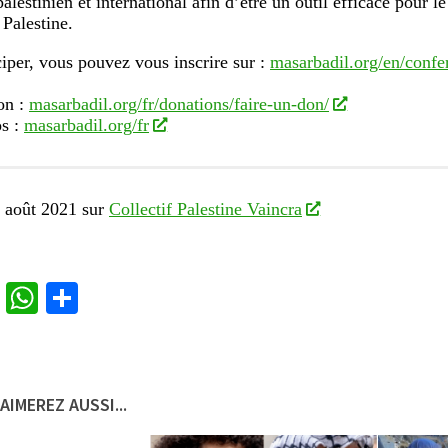
alestinien et international afin d’être un outil efficace pour le 
 Palestine.
ciper, vous pouvez vous inscrire sur :
masarbadil.org/en/confer
on :
masarbadil.org/fr/donations/faire-un-don/
os :
masarbadil.org/fr
3 août 2021 sur
Collectif Palestine Vaincra
cebook
Twitter
WhatsApp
Partager
AIMEREZ AUSSI...