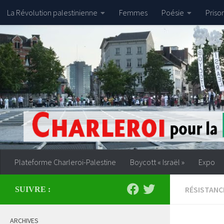
La Révolution palestinienne
Femmes
Poésie
Priso
Skip to content
Plateforme Charleroi-Palestine
Boycott « Israël »
Expo
RÉSISTANC
SUIVRE :
ARCHIVES