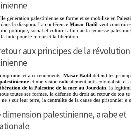
tinienne
le génération palestinienne se forme et se mobilise en Palest
t dans la diaspora. La conférence
Masar Badil
veut construire
ion politique, social et culturel afin que la jeunesse palestini
la lutte pour le retour et la libération.
retour aux principes de la révolution
tinienne
compromis et aux reniements,
Masar Badil
défend les princip
palestinienne
et une vision radicalement anti-colonialiste et a
libération de la Palestine de la mer au Jourdain
, la légitim
sous toutes ses formes, la défense du droit au retour de tou·te·
·ne·s sur leur terre, la centralité de la cause des prisonnier·e·s
 dimension palestinienne, arabe et
ationale