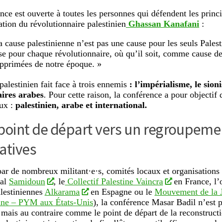
nce est ouverte à toutes les personnes qui défendent les princ
ation du révolutionnaire palestinien
Ghassan Kanafani
:
a cause palestinienne n’est pas une cause pour les seuls Pales
se pour chaque révolutionnaire, où qu’il soit, comme cause d
opprimées de notre époque. »
palestinien fait face à trois ennemis
: l’impérialisme, le sion
aires arabes
. Pour cette raison, la conférence a pour objectif 
aux :
palestinien, arabe et international.
point de départ vers un regroupeme
atives
ar de nombreux militant·e·s, comités locaux et organisation
nal
Samidoun
, le
Collectif Palestine Vaincra
en France, l’
lestiniennes
Alkarama
en Espagne ou le
Mouvement de la 
enne – PYM aux États-Unis
), la conférence Masar Badil n’es
l mais au contraire comme le point de départ de la reconstru