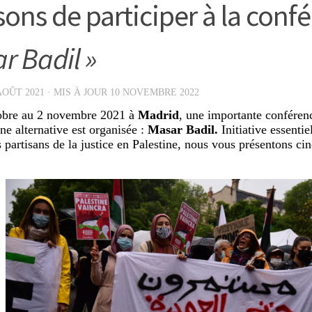
isons de participer à la con
r Badil »
AOÛT 2021
· MIS À JOUR
10 NOVEMBRE 2022
obre au 2 novembre 2021 à
Madrid
, une importante conféren
ne alternative est organisée :
Masar Badil.
Initiative essentie
s partisans de la justice en Palestine, nous vous présentons ci