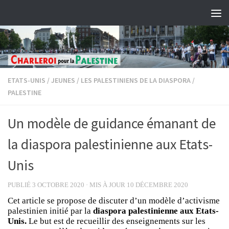
Skip to content
ETATS-UNIS
/
JEUNES
/
LES PALESTINIENS DE LA DIASPORA
/
PALESTINE
Un modèle de guidance émanant de
la diaspora palestinienne aux Etats-
Unis
PUBLIÉ
3 OCTOBRE 2020
· MIS À JOUR
10 DÉCEMBRE 2020
Cet article se propose de discuter d’un modèle d’activisme
palestinien initié par la
diaspora palestinienne aux Etats-
Unis.
Le but est de recueillir des enseignements sur les