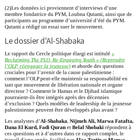
(2)Les données ici proviennent d’interviews d’une
membre fondatrice du PYM, Loubna Qutami, ainsi que de
participants au programme d’université d’été du PYM.
Qutami a rédigé un essai suer le mouvement.
Le dossier d’Al-Shabaka
Le rapport du Cercle politique élargi est intitulé
«
Reclaiming The PLO, Re-Engaging Youth » (Reprendre
l’OLP, réengager la jeunesse)
et aborde des questions
cruciales pour l’avenir de la cause palestinienne :
comment l’OLP peut-elle maintenir sa responsabilité en
tant que mouvement de libération nationale et organe
directeur ? Comment le Hamas et le Djihad islamique
pourraient-ils être intégrés après des décennies
d’exclusion ? Quels modèles de leadership de la jeunesse
palestinienne peuvent être développés plus avant ?
Les analystes d’
Al-Shabaka
,
Nijmeh Ali, Marwa Fatafta,
Dana El Kurd, Fadi Quran
et
Belal Shobaki
répondent à
ces questions et à d’autres dans ce rapport complet, le
travail d’une année, facilité par
Alaa Tartir
et
Marwa