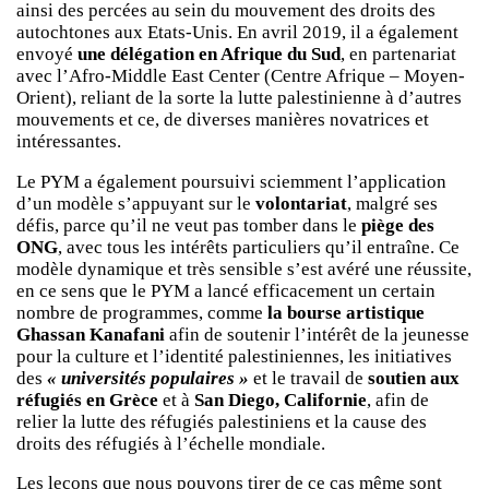
ainsi des percées au sein du mouvement des droits des
autochtones aux Etats-Unis. En avril 2019, il a également
envoyé
une délégation en Afrique du Sud
, en partenariat
avec l’Afro-Middle East Center (Centre Afrique – Moyen-
Orient), reliant de la sorte la lutte palestinienne à d’autres
mouvements et ce, de diverses manières novatrices et
intéressantes.
Le PYM a également poursuivi sciemment l’application
d’un modèle s’appuyant sur le
volontariat
, malgré ses
défis, parce qu’il ne veut pas tomber dans le
piège des
ONG
, avec tous les intérêts particuliers qu’il entraîne. Ce
modèle dynamique et très sensible s’est avéré une réussite,
en ce sens que le PYM a lancé efficacement un certain
nombre de programmes, comme
la bourse artistique
Ghassan Kanafani
afin de soutenir l’intérêt de la jeunesse
pour la culture et l’identité palestiniennes, les initiatives
des
« universités populaires »
et le travail de
soutien aux
réfugiés en Grèce
et à
San Diego, Californie
, afin de
relier la lutte des réfugiés palestiniens et la cause des
droits des réfugiés à l’échelle mondiale.
Les leçons que nous pouvons tirer de ce cas même sont