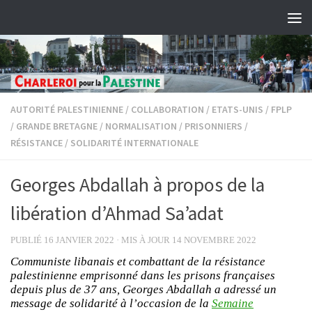
Skip to content
AUTORITÉ PALESTINIENNE
/
COLLABORATION
/
ETATS-UNIS
/
FPLP
/
GRANDE BRETAGNE
/
NORMALISATION
/
PRISONNIERS
/
RÉSISTANCE
/
SOLIDARITÉ INTERNATIONALE
Georges Abdallah à propos de la
libération d’Ahmad Sa’adat
PUBLIÉ
16 JANVIER 2022
· MIS À JOUR
14 NOVEMBRE 2022
Communiste libanais et combattant de la résistance
palestinienne emprisonné dans les prisons françaises
depuis plus de 37 ans, Georges Abdallah a adressé un
message de solidarité à l’occasion de la
Semaine