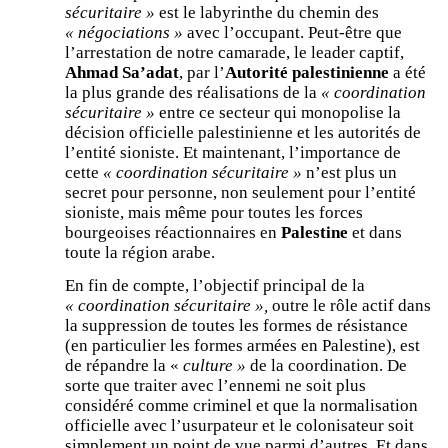
sécuritaire »
est le labyrinthe du chemin des
« négociations »
avec l’occupant. Peut-être que
l’arrestation de notre camarade, le leader captif,
Ahmad Sa’adat
, par l’
Autorité palestinienne
a été
la plus grande des réalisations de la
« coordination
sécuritaire »
entre ce secteur qui monopolise la
décision officielle palestinienne et les autorités de
l’entité sioniste. Et maintenant, l’importance de
cette
« coordination sécuritaire »
n’est plus un
secret pour personne, non seulement pour l’entité
sioniste, mais même pour toutes les forces
bourgeoises réactionnaires en
Palestine
et dans
toute la région arabe.
En fin de compte, l’objectif principal de la
« coordination sécuritaire »,
outre le rôle actif dans
la suppression de toutes les formes de résistance
(en particulier les formes armées en Palestine), est
de répandre la «
culture »
de la coordination. De
sorte que traiter avec l’ennemi ne soit plus
considéré comme criminel et que la normalisation
officielle avec l’usurpateur et le colonisateur soit
simplement un point de vue parmi d’autres. Et dans