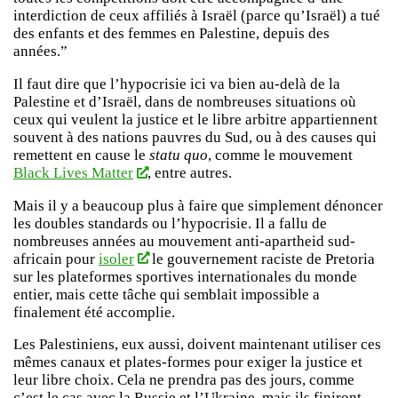
interdiction de ceux affiliés à Israël (parce qu’Israël) a tué
des enfants et des femmes en Palestine, depuis des
années.”
Il faut dire que l’hypocrisie ici va bien au-delà de la
Palestine et d’Israël, dans de nombreuses situations où
ceux qui veulent la justice et le libre arbitre appartiennent
souvent à des nations pauvres du Sud, ou à des causes qui
remettent en cause le
statu quo
, comme le mouvement
Black Lives Matter
, entre autres.
Mais il y a beaucoup plus à faire que simplement dénoncer
les doubles standards ou l’hypocrisie. Il a fallu de
nombreuses années au mouvement anti-apartheid sud-
africain pour
isoler
le gouvernement raciste de Pretoria
sur les plateformes sportives internationales du monde
entier, mais cette tâche qui semblait impossible a
finalement été accomplie.
Les Palestiniens, eux aussi, doivent maintenant utiliser ces
mêmes canaux et plates-formes pour exiger la justice et
leur libre choix. Cela ne prendra pas des jours, comme
c’est le cas avec la Russie et l’Ukraine, mais ils finiront