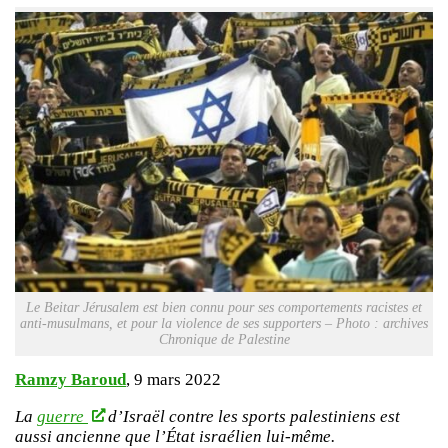
Le Beitar Jérusalem est bien connu pour ses comportements racistes et
anti-musulmans, et pour la violence de ses supporters – Photo : archives
Chronique de Palestine
Ramzy Baroud
, 9 mars 2022
La
guerre
d’Israël contre les sports palestiniens est
aussi ancienne que l’État israélien lui-même.