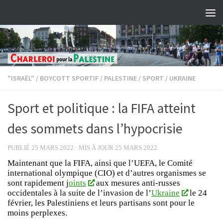
Skip to content
"ISRAËL"
/
BOYCOTT SPORTIF
/
PALESTINE
/
SPORT
/
UKRAINE
Sport et politique : la FIFA atteint
des sommets dans l’hypocrisie
PUBLIÉ
25 MARS 2022
· MIS À JOUR
25 MARS 2022
Maintenant que la FIFA, ainsi que l’UEFA, le Comité
international olympique (CIO) et d’autres organismes se
sont rapidement j
oints
aux mesures anti-russes
occidentales à la suite de l’invasion de l’
Ukraine
le 24
février, les Palestiniens et leurs partisans sont pour le
moins perplexes.