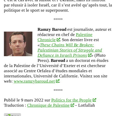
par réussir à isoler Israël, car il s’est avéré qu’après tout, la
politique et le sport se superposent.
°°°°°
Ramzy Baroud
est journaliste, auteur et
rédacteur en chef de
Palestine
Chronicle
. Son dernier livre est
«
These Chains Will Be Broken:
Palestinian Stories of Struggle and
Defiance in Israeli Prisons
»
(Pluto
Press).
Baroud
a un doctorat en études
de la Palestine de l’Université d’Exeter et est chercheur
associé au Centre Orfalea d’études mondiales et
internationales, Université de Californie. Visitez son site
web:
www.ramzybaroud.net
.
°°°°°
Publié le 9 mars 2022 sur
Politics for the People
Traduction :
Chronique de Palestine
– Lotfallah